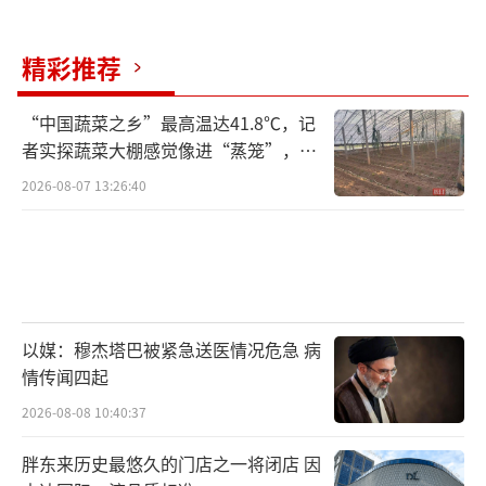
精彩推荐
“中国蔬菜之乡”最高温达41.8℃，记
者实探蔬菜大棚感觉像进“蒸笼”，有
村民称只能凌晨两点起来干活
2026-08-07 13:26:40
以媒：穆杰塔巴被紧急送医情况危急 病
情传闻四起
2026-08-08 10:40:37
胖东来历史最悠久的门店之一将闭店 因