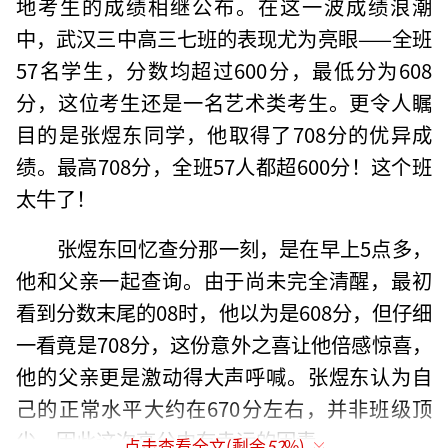
地考生的成绩相继公布。在这一波成绩浪潮
中，武汉三中高三七班的表现尤为亮眼——全班
57名学生，分数均超过600分，最低分为608
分，这位考生还是一名艺术类考生。更令人瞩
目的是张煜东同学，他取得了708分的优异成
绩。最高708分，全班57人都超600分！这个班
太牛了！
张煜东回忆查分那一刻，是在早上5点多，
他和父亲一起查询。由于尚未完全清醒，最初
看到分数末尾的08时，他以为是608分，但仔细
一看竟是708分，这份意外之喜让他倍感惊喜，
他的父亲更是激动得大声呼喊。张煜东认为自
己的正常水平大约在670分左右，并非班级顶
尖，因此这次高分中有幸运的因素。
点击查看全文(剩余
52
%)