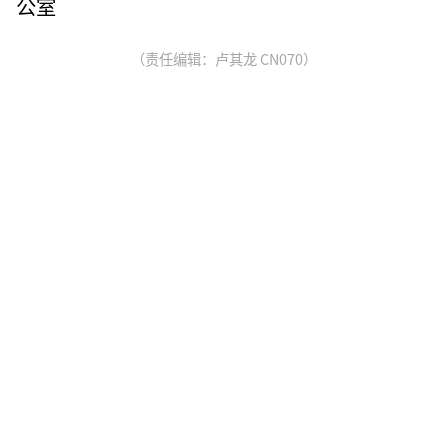
公室
（责任编辑：卢其龙 CN070）