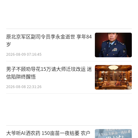
原北京军区副司令员李永金逝世 享年84
岁
2026-08-09 07:16:45
男子不顾劝导花15万请大师迁坟改运 迷
信陷阱终醒悟
2026-08-08 22:31:26
大爷听AI洒农药 150亩苗一夜枯萎 农户