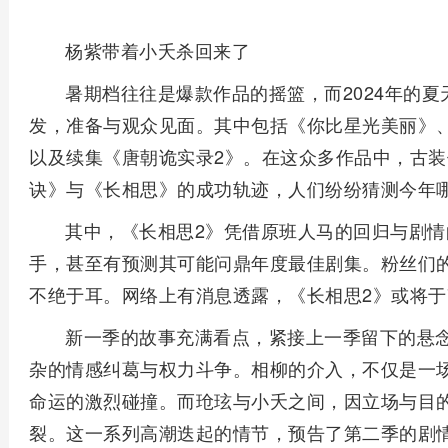
杨紫带着小夭杀回来了
暑期档往往是爆款作品的摇篮，而2024年的
发，准备与观众见面。其中包括《你比星光美丽》
以及续集《唐朝诡实录2》。在这众多作品中，古
诀》与《长相思》的成功轨迹，人们纷纷猜测今年
其中，《长相思2》凭借原班人马的回归与剧
手，甚至有预测其可能问鼎年度最佳剧集。粉丝们
不绝于耳。网络上有消息透露，《长相思2》或将于
新一季的故事充满看点，紧接上一季留下的悬
杂的情感纠葛与权力斗争。相柳的介入，不仅是一
命运的激烈碰撞。而玱玹与小夭之间，因立场与目
裂。这一系列高潮迭起的情节，预告了第二季的剧