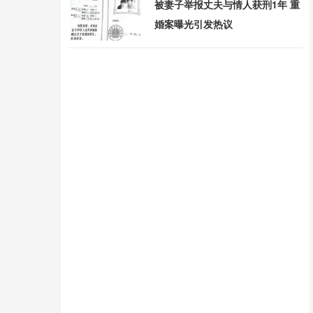
被妻子举报丈夫与情人获刑1年 重
婚案曝光引发热议