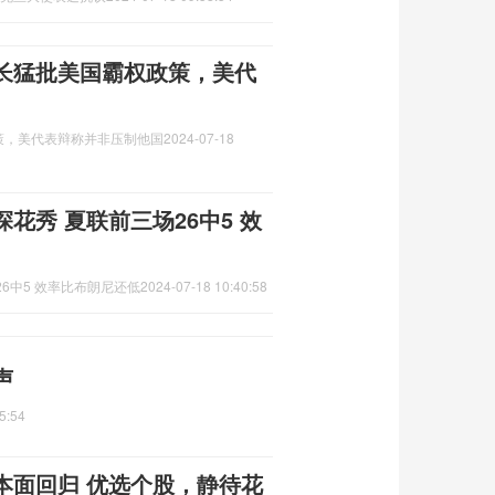
长猛批美国霸权政策，美代
策，美代表辩称并非压制他国
2024-07-18
花秀 夏联前三场26中5 效
6中5 效率比布朗尼还低
2024-07-18 10:40:58
声
5:54
本面回归 优选个股，静待花