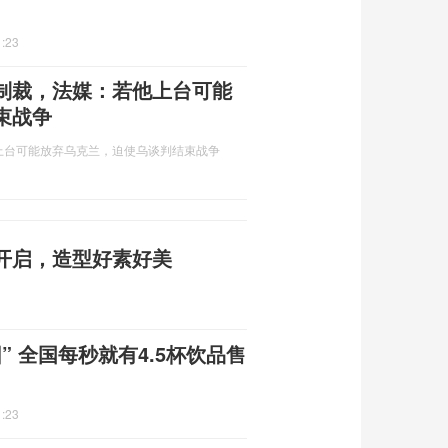
1:23
制裁，法媒：若他上台可能
束战争
上台可能放弃乌克兰，迫使乌谈判结束战争
开启，造型好素好美
 全国每秒就有4.5杯饮品售
1:23