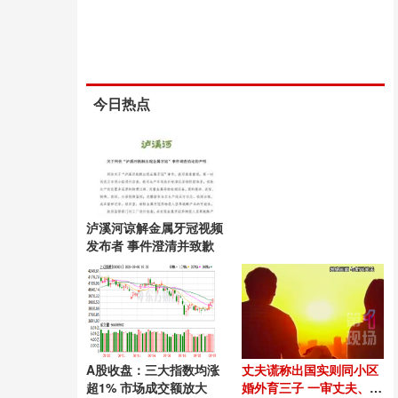
今日热点
泸溪河谅解金属牙冠视频
发布者 事件澄清并致歉
A股收盘：三大指数均涨
丈夫谎称出国实则同小区
超1% 市场成交额放大
婚外育三子 一审丈夫、第