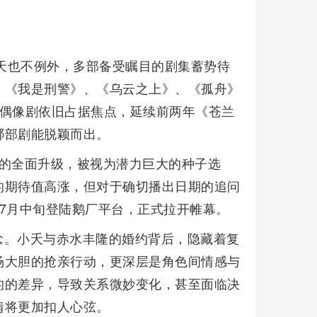
夏天也不例外，多部备受瞩目的剧集蓄势待
、《我是刑警》、《乌云之上》、《孤舟》
装偶像剧依旧占据焦点，延续前两年《苍兰
哪部剧能脱颖而出。
情的全面升级，被视为潜力巨大的种子选
的期待值高涨，但对于确切播出日期的追问
7月中旬登陆鹅厂平台，正式拉开帷幕。
念。小夭与赤水丰隆的婚约背后，隐藏着复
场大胆的抢亲行动，更深层是角色间情感与
的的差异，导致关系微妙变化，甚至面临决
情将更加扣人心弦。