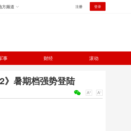
地方频道
注册
登录
军事
财经
滚动
2》暑期档强势登陆
关键词：