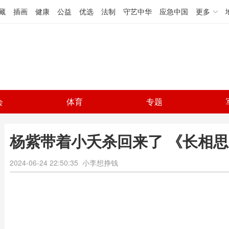
藏
插画
健康
公益
优选
法制
守艺中华
应急中国
更多
会
体育
专题
杨紫带着小夭杀回来了 《长相思
2024-06-24 22:50:35
小李想挣钱