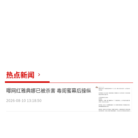
方便连接平板电脑，副驾驶座椅设计考虑到了
空间灵活性，提供电动调节、加热、通风及按
摩功能，全部采用NAPPA真皮包覆，致力于提
供顶级乘坐享受。
动力部分，享界S9提供单电机和双电机版
本，单电机车型最大功率227千瓦，电池选项丰
富；双电机车型前后电机功率分别为158千瓦和
热点新闻
227千瓦，同样搭载高性能三元锂离子电池。根
据申报信息，电池容量有79.9千瓦时和97.6千
曝网红雅典娜已被杀害 毒闺蜜幕后操纵
瓦时可选，CLTC工况下的续航里程覆盖665公
2026-08-10 13:18:50
里至816公里，满足不同用户的出行需求。
（责任
编辑：卢其龙 CN070）