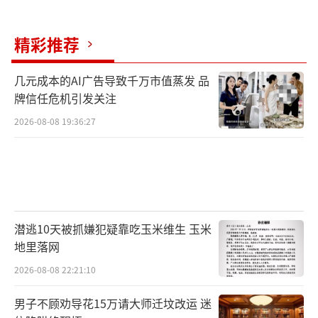
精彩推荐
几元成本的AI广告导致千万市值蒸发 品
牌信任危机引发关注
2026-08-08 19:36:27
潜逃10天被抓嫌犯疑靠吃玉米维生 玉米
地里落网
2026-08-08 22:21:10
男子不顾劝导花15万请大师迁坟改运 迷