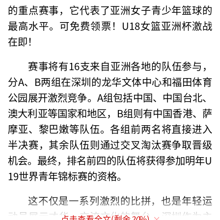
的重点赛事，它代表了亚洲女子青少年篮球的
最高水平。可免费领票！U18女篮亚洲杯激战
在即！
赛事将有16支来自亚洲各地的队伍参与，
分A、B两组在深圳的龙华文体中心和福田体育
公园展开激烈竞争。A组包括中国、中国台北、
澳大利亚等国家和地区，B组则有中国香港、萨
摩亚、黎巴嫩等队伍。各组前两名将直接进入
半决赛，其余队伍则通过交叉淘汰赛争取晋级
机会。最终，排名前四的队伍将获得参加明年U
19世界青年锦标赛的资格。
这不仅是一系列激烈的比拼，也是年轻运
动员展示才华、交流文化的舞台。深圳作为主
点击查看全文(剩余
20
%)