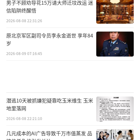
男子不顾劝导花15万请大师迁坟改运 迷
信陷阱终醒悟
2026-08-08 22:31:26
原北京军区副司令员李永金逝世 享年84
岁
2026-08-09 07:16:45
潜逃10天被抓嫌犯疑靠吃玉米维生 玉米
地里落网
2026-08-08 22:21:10
几元成本的AI广告导致千万市值蒸发 品