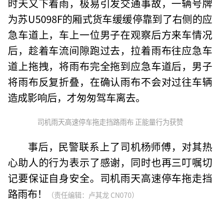
时天又下着雨，极易引发交通事故，一辆号牌
为苏U5098F的厢式货车缓缓停靠到了右侧的应
急车道上，车上一位男子在观察后方来车情况
后，趁着车流间隙跑过去，拉着雨布往应急车
道上拖拽，将雨布完全拖到应急车道后，男子
将雨布反复折叠，在确认雨布不会对过往车辆
造成影响后，才匆匆驾车离去。
司机雨天高速停车拖走挡路雨布 正能量行为获赞
事后，民警联系上了司机杨师傅，对其热
心助人的行为表示了感谢，同时也再三叮嘱切
记要保证自身安全。司机雨天高速停车拖走挡
路雨布！
（责任编辑：卢其龙 CN070）