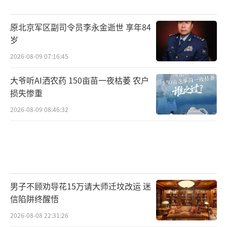
原北京军区副司令员李永金逝世 享年84
岁
2026-08-09 07:16:45
大爷听AI洒农药 150亩苗一夜枯萎 农户
损失惨重
2026-08-09 08:46:32
男子不顾劝导花15万请大师迁坟改运 迷
信陷阱终醒悟
2026-08-08 22:31:26