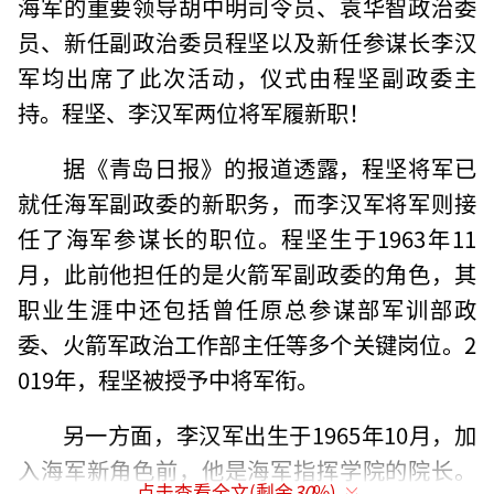
海军的重要领导胡中明司令员、袁华智政治委
员、新任副政治委员程坚以及新任参谋长李汉
军均出席了此次活动，仪式由程坚副政委主
持。程坚、李汉军两位将军履新职！
据《青岛日报》的报道透露，程坚将军已
就任海军副政委的新职务，而李汉军将军则接
任了海军参谋长的职位。程坚生于1963年11
月，此前他担任的是火箭军副政委的角色，其
职业生涯中还包括曾任原总参谋部军训部政
委、火箭军政治工作部主任等多个关键岗位。2
019年，程坚被授予中将军衔。
另一方面，李汉军出生于1965年10月，加
入海军新角色前，他是海军指挥学院的院长。
点击查看全文(剩余
30
%)