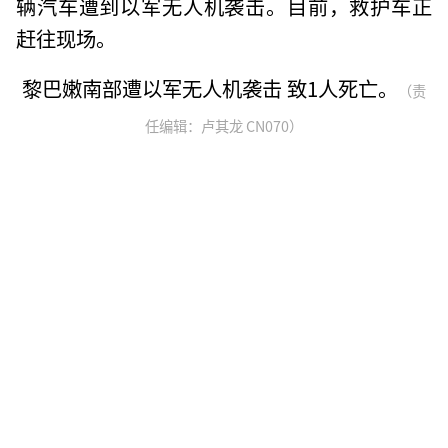
辆汽车遭到以军无人机袭击。目前，救护车正
赶往现场。
黎巴嫩南部遭以军无人机袭击 致1人死亡。
（责
任编辑：卢其龙 CN070）