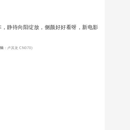
阵，静待向阳绽放，侧颜好好看呀，新电影
辑
：卢其龙 CN070)