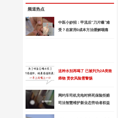
频道热点
中医小妙招：甲流后“刀片嗓”难
受？在家用0成本方法缓解咽痛
这种水别再喝了 已被列为2A类致
癌物 烫饮风险需警惕
网约车司机充电时猝死保险拒赔
司法智慧维护新业态劳动者权益