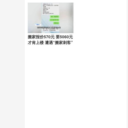
通用
锁定
搬家报价570元 要5060元
才肯上楼 遭遇“搬家刺客”