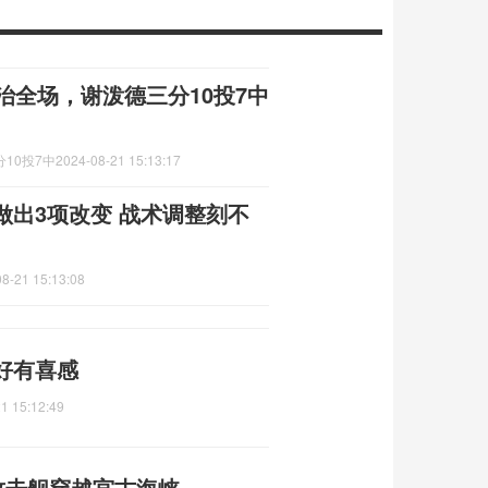
治全场，谢泼德三分10投7中
10投7中
2024-08-21 15:13:17
做出3项改变 战术调整刻不
8-21 15:13:08
好有喜感
1 15:12:49
攻击舰穿越宫古海峡