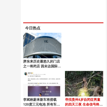
今日热点
胖东来历史最悠久的门店
之一将闭店 因未达国际一
流品质标准
李斌称蔚来新车将搭载
寻找贵州4岁自闭症男童
120度三元电池 所有车型
的四天三夜 生命信号终被