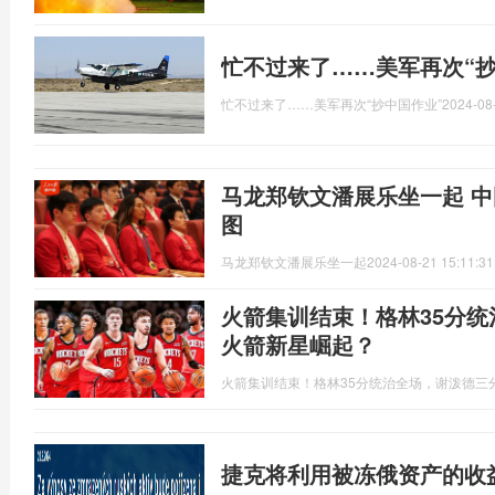
忙不过来了……美军再次“抄
忙不过来了……美军再次“抄中国作业”
2024-08
马龙郑钦文潘展乐坐一起 
图
马龙郑钦文潘展乐坐一起
2024-08-21 15:11:31
火箭集训结束！格林35分统
火箭新星崛起？
火箭集训结束！格林35分统治全场，谢泼德三分
捷克将利用被冻俄资产的收