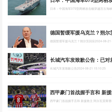
日本：中国海军075型两栖攻击舰穿越宫古海
德国暂缓军援乌克兰？朔尔
德国暂缓军援乌克兰？朔尔茨回应
2024-08-21 
长城汽车发致歉公告：已对
长城汽车发致歉公告
2024-08-21 15:10:25
西甲豪门首战握手言和 新援救主 阿尔瓦雷斯