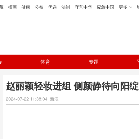
藏
插画
健康
公益
优选
法制
守艺中华
应急中国
更多
会
体育
专题
赵丽颖轻妆进组 侧颜静待向阳
2024-07-22 11:38:04
新浪