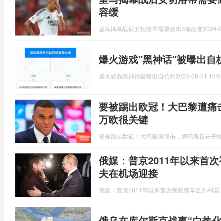
容缓
皇马揭幕战后安切洛蒂需要做出3项改变
2024-0
爆火游戏"黑神话"被曝出自
爆火游戏黑神话被曝出自杭州
2024-08-21 15:0
要被踢出欧冠！大巴黎遭痛击
万欧很关键
要被踢出欧冠！大巴黎遭痛击，姆巴佩反击开始
俄媒：普京2011年以来首
夫在机场迎接
俄媒：普京2011年以来首次视察俄车臣共和
俄乌在库尔斯克战事“白热化