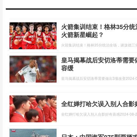
火箭集训结束！格林35分统
火箭新星崛起？
火箭集训结束！格林35分统治全场，谢泼德三分
皇马揭幕战后安切洛蒂需要
容缓
皇马揭幕战后安切洛蒂需要做出3项改变
2024-0
全红婵打哈欠误入别人合影
全红婵打哈欠误入别人合影好有喜感
2024-08-2
日本：中国海军075型两栖