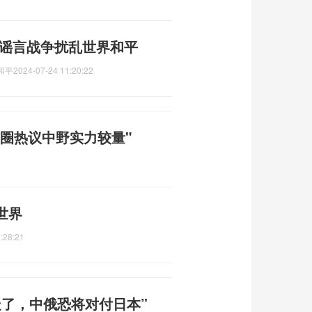
 谣言战争扰乱世界和平
和平
2024-07-24 11:20:22
 电竞圈热议中野实力较量"
世界
:28:21
走了，中俄恐将对付日本”