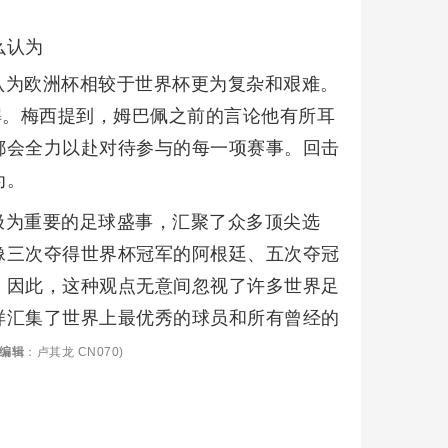
么认为
认为欧洲杯相较于世界杯更为复杂和艰难。
解。梅西提到，姆巴佩之前的言论他有所耳
都会全力以赴对待参与的每一项赛事。回击
为。
极为重要的足球盛事，汇聚了众多顶尖选
像三次夺得世界杯冠军的阿根廷、五次夺冠
。因此，这种观点无意间忽视了许多世界足
样汇集了世界上最优秀的球员和所有曾经的
编辑
：卢其龙 CN070)