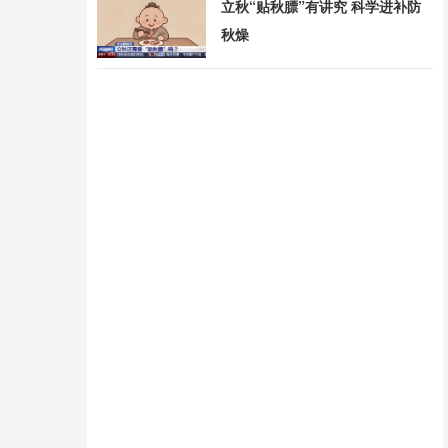
立秋“贴秋膘”有讲究 科学进补防
秋燥