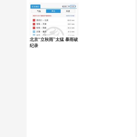
天
北京“立秋雨”太猛 暴雨破
纪录