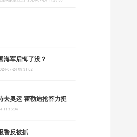
国海军后悔了没？
024-07-24 09:31:02
特去奥运 霍勒迪抢答力挺
4 11:16:04
报警反被抓