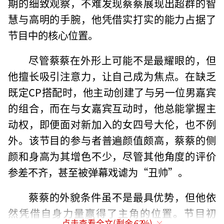
期的细致观察，不难发现蔡蔡展现出超群的智
慧与高明的手腕，他凭借实打实的能力占据了
节目中的核心位置。
尽管蔡蔡在外形上可能不是最耀眼的，但
他擅长吸引注意力，让自己成为焦点。在缺乏
既定CP搭配时，他主动创建了与另一位男嘉宾
的组合，而在与女嘉宾互动时，他总能掌握主
动权，即便面对新加入的女四号大伦，也不例
外。该节目的参与者普遍颜值颇高，蔡蔡的侧
颜和身高为其增色不少，尽管其他角度的评价
参差不齐，甚至被弹幕戏谑为“丑帅”。
蔡蔡的外貌条件虽不是最具优势，但他依
然凭借自身力量赢得了主角的位置。节目初
点击查看全文(剩余
62
%)