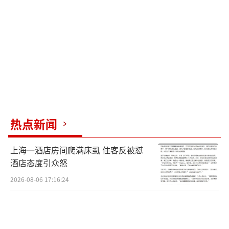
快相处，之后又主动提议与楚楚交换游伴，显
示出深思熟虑的一面，同时也考虑到了楚楚的
感受。而当男五段炼急于展现自我，却因言行
不一显得有些轻率时，蔡蔡的稳重和策略性更
加凸显。
蔡蔡与朱朱的第二次约会甜蜜升级，虽然
某些亲密行为略显过火，但整体氛围温馨。朱
热点新闻
朱与其他男嘉宾约会时，蔡蔡与大伦的互动同
样耐人寻味，展现出他的周到与机智，这也让
上海一酒店房间爬满床虱 住客反被怼
他收获了大伦的第一份留言。
酒店态度引众怒
2026-08-06 17:16:24
随着剧情推进，蔡蔡在收到多份留言的同
时，展现了复杂的情感处理，与朱朱的单向锁
定和其他嘉宾的动态关系，预示着他的每个决