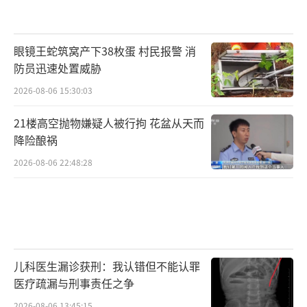
眼镜王蛇筑窝产下38枚蛋 村民报警 消
防员迅速处置威胁
2026-08-06 15:30:03
21楼高空抛物嫌疑人被行拘 花盆从天而
降险酿祸
2026-08-06 22:48:28
儿科医生漏诊获刑：我认错但不能认罪
医疗疏漏与刑事责任之争
2026-08-06 13:45:15