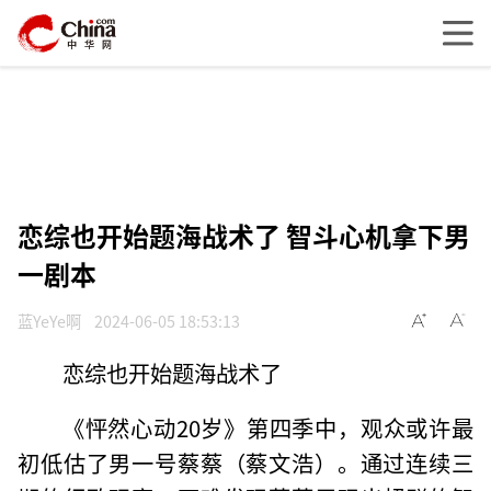
恋综也开始题海战术了 智斗心机拿下男
一剧本
蓝YeYe啊
2024-06-05 18:53:13
恋综也开始题海战术了
《怦然心动20岁》第四季中，观众或许最
初低估了男一号蔡蔡（蔡文浩）。通过连续三