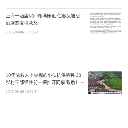
上海一酒店房间爬满床虱 住客反被怼
酒店态度引众怒
2026-08-06 17:16:24
10年前救人上央视的小伙抗洪牺牲 30
岁村干部牺牲前一把推开同事 致敬！送
别！
2026-08-06 10:52:34