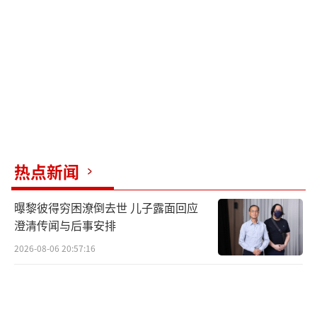
发了社会对未成年人身心健康潜在影响的担
忧。
对此，多地教育及市场监管部门采取行
动，如海口市市场监管局进行了专项检查，甘
肃天水教育局发起禁玩“烟卡”倡议，长沙教
育部门则要求学校排查周边商户是否存在销售
烟卡的行为。法律专家指出，向未成年人销售
热点新闻
烟卡违反了《未成年人保护法》和《广告
法》，不仅可能危害青少年身心健康，还可能
曝黎彼得穷困潦倒去世 儿子露面回应
触及商标侵权法律界限。专家建议，社会各界
澄清传闻与后事安排
应携手创造无烟环境，保护青少年远离烟草诱
2026-08-06 20:57:16
惑，同时提倡开发适合青少年的健康卡牌游戏
作为替代。
（责任编辑：卢其龙 CN070）