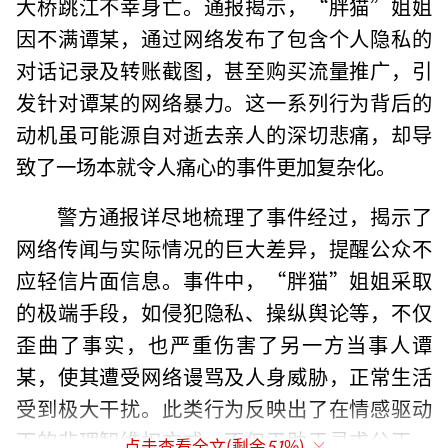
大桥跳江不幸身亡。通报揭示，“胖猫”姐姐
因不满谭某，通过网络发布了包含个人隐私的
对话记录及转账截图，甚至购买流量推广，引
发针对谭某的网络暴力。这一系列行为背后的
动机虽可能源自对逝去亲人的深切悲痛，却导
致了一场本就令人痛心的事件更加复杂化。
警方通报详尽地梳理了事件经过，揭示了
网络传闻与实际情况的巨大差异，提醒公众不
应轻信片面信息。事件中，“胖猫”姐姐采取
的极端手段，如侵犯隐私、操纵舆论等，不仅
歪曲了事实，也严重伤害了另一方当事人谭
某，使其遭受网络谩骂及人身威胁，正常生活
受到极大干扰。此类行为反映出了在情感驱动
下的非理智维权方式，不仅无助于寻求公正，
点击查看全文(剩余
51
%)