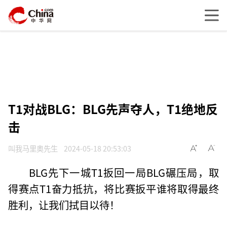
T1对战BLG：BLG先声夺人，T1绝地反
击
叫我马里奥先生
2024-05-18 20:53:03
BLG先下一城T1扳回一局BLG碾压局，取
得赛点T1奋力抵抗，将比赛扳平谁将取得最终
胜利，让我们拭目以待！