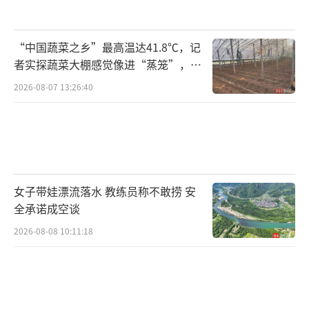
“中国蔬菜之乡”最高温达41.8℃，记
者实探蔬菜大棚感觉像进“蒸笼”，有
村民称只能凌晨两点起来干活
2026-08-07 13:26:40
女子带娃漂流落水 教练员称不敢捞 安
全承诺成空谈
2026-08-08 10:11:18