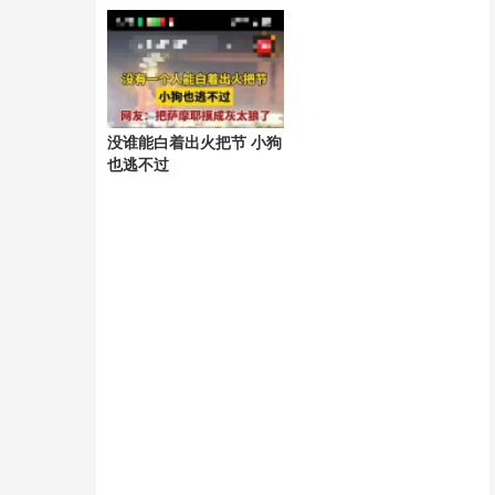
序推进
没谁能白着出火把节 小狗
也逃不过