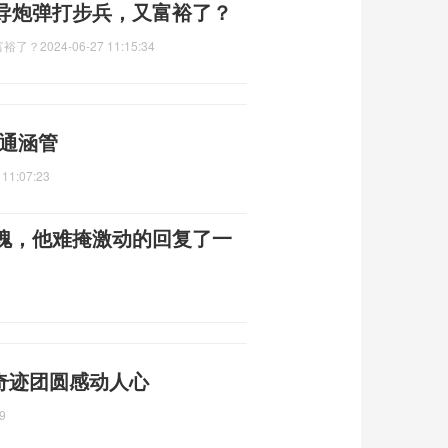
导炮弹打步兵，又富裕了？
富裕了？
2024-06-27 11:15:34
疏通涵管
 11:07:23
瑰，他难掩激动的回复了一
奇迹团圆感动人心
9