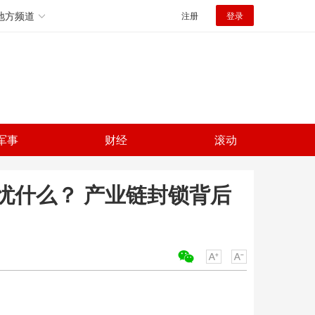
地方频道
注册
登录
军事
财经
滚动
忧什么？ 产业链封锁背后
关键词：