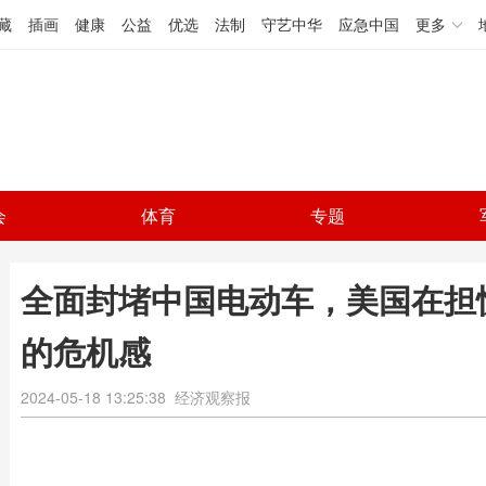
藏
插画
健康
公益
优选
法制
守艺中华
应急中国
更多
会
体育
专题
全面封堵中国电动车，美国在担
的危机感
2024-05-18 13:25:38
经济观察报