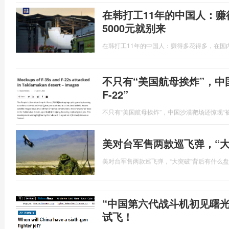
在韩打工11年的中国人：
5000元就别来
在韩打工11年的中国人：赚得多花得多，在国内
不只有“美国航母挨炸”，中
F-22”
不只有“美国航母挨炸”，中国沙漠靶场还惊现“被摧
美对台军售两款巡飞弹，“
美对台军售两款巡飞弹，“大突破”背后有什么
“中国第六代战斗机初见曙
试飞！