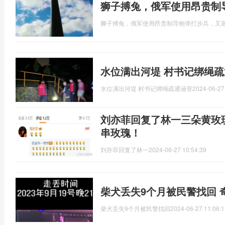
狮子搏兔，俄军使用昂贵制
狮子搏兔，俄军使用昂贵制导炮弹打步兵，又
水位满出河堤 村书记绑绳
水位满出河堤 村书记绑绳疏通涵管
2024-06-27
刘亦菲回复了林一三朵黄玫
串玫瑰！
刘亦菲回复了林一
2024-06-27 10:54:39
柴犬丢失9个月被民警找回 
柴犬丢失9个月被民警找回
2024-06-27 11:06:1