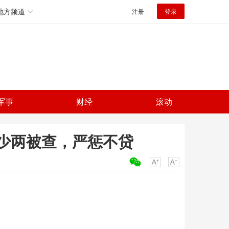
地方频道
注册
登录
军事
财经
滚动
少两被查，严惩不贷
关键词：