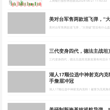
工商银行股价再创新高
2024-06-27 11:43:33
美对台军售两款巡飞弹，“
美对台军售两款巡飞弹，“大突破”背后有什么
三代变身四代，德法主战坦
三代变身四代，德法主战坦克新发展有何启示
湖人17顺位选中神射克内克
手詹眉冲冠
湖人17顺位选中神射克内克特！被誉为无死角
美研制新海基核巡航导弹，