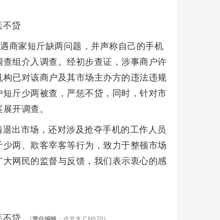
惩不贷
遭遇商家短斤缺两问题，并声称自己的手机
调查组介入调查。经初步查证，涉事商户许
机构已对该商户及其市场主办方的违法违规
户短斤少两被查，严惩不贷，同时，针对市
案展开调查。
清退出市场，还对涉及抢夺手机的工作人员
斤少两、欺客宰客等行为，致力于整顿市场
广大网民的监督与反馈，我们表示衷心的感
惩不贷。
(
责任编辑
：卢其龙 CN070)