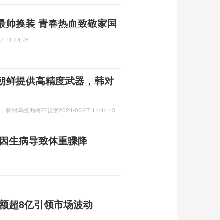
最帅换装 青春热血致敬家国
7 11:44:25
向朝鲜提供高精度武器，韩对
器，韩对乌援助将不设限
2024-06-27 11:44:13
 因生病导致体重骤降
额超8亿引领市场波动