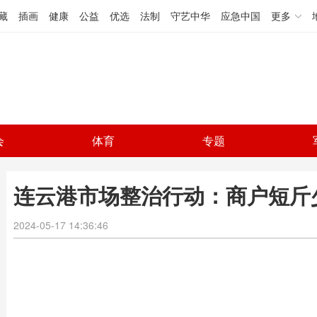
藏
插画
健康
公益
优选
法制
守艺中华
应急中国
更多
会
体育
专题
连云港市场整治行动：商户短斤
2024-05-17 14:36:46