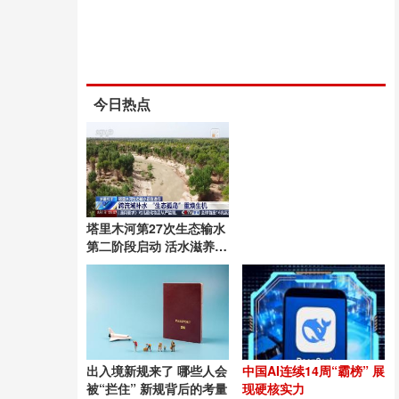
今日热点
塔里木河第27次生态输水
第二阶段启动 活水滋养绿
洲
出入境新规来了 哪些人会
中国AI连续14周“霸榜” 展
被“拦住” 新规背后的考量
现硬核实力