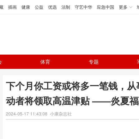
藏
插画
健康
公益
优选
法制
守艺中华
应急中国
更多
会
体育
专题
下个月你工资或将多一笔钱，从
动者将领取高温津贴 ——炎夏
2024-05-17 11:43:08
小康杂志社