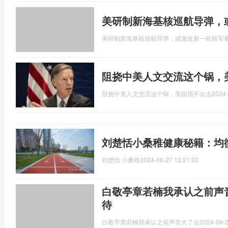
美研制新海基核巡航导弹，
美研制新海基核巡航导弹，或激发新一轮核军
阻挠中美人文交流这个锅，
阻挠中美人文交流这个锅，美国甩不出去
2024-
刘楚恬小桑稚健康秘籍：均
刘楚恬 小桑稚
2024-06-27 13:21:33
白敬亭章若楠我承认之前声
待
白敬亭章若楠我承认之前声音大了点
2024-06-2