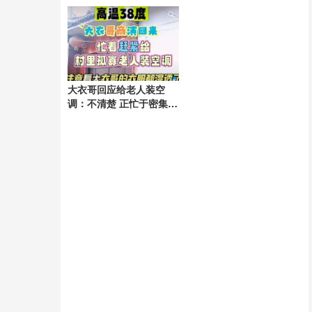
强
大衣哥回应给老人装空
调：不清楚 正忙于密集演
出