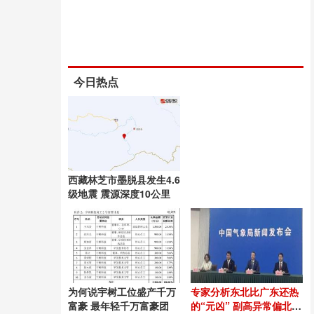
今日热点
西藏林芝市墨脱县发生4.6
级地震 震源深度10公里
为何说宇树工位盛产千万
专家分析东北比广东还热
富豪 最年轻千万富豪团
的“元凶” 副高异常偏北偏