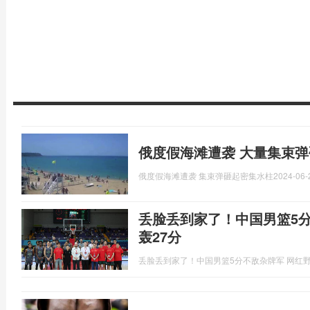
俄度假海滩遭袭 大量集束
俄度假海滩遭袭 集束弹砸起密集水柱
2024-06-
丢脸丢到家了！中国男篮5
轰27分
丢脸丢到家了！中国男篮5分不敌杂牌军 网红野