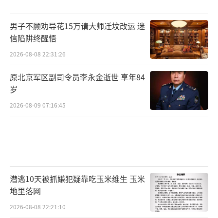
男子不顾劝导花15万请大师迁坟改运 迷
信陷阱终醒悟
2026-08-08 22:31:26
原北京军区副司令员李永金逝世 享年84
岁
2026-08-09 07:16:45
潜逃10天被抓嫌犯疑靠吃玉米维生 玉米
地里落网
2026-08-08 22:21:10