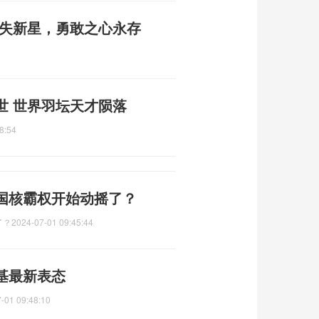
痛失新星，勇敢之心永存
世 世界羽坛天才陨落
8:54
国核霸权开始动摇了？
了？
2024-07-01 09:45:44
基最新表态
-01 09:48:10