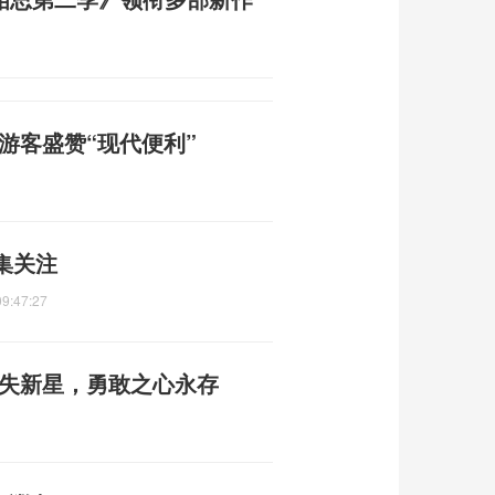
籍游客盛赞“现代便利”
集关注
09:47:27
痛失新星，勇敢之心永存