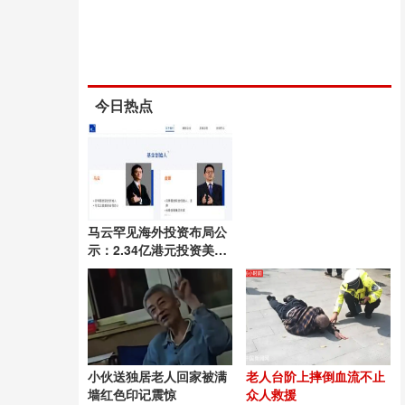
今日热点
马云罕见海外投资布局公
示：2.34亿港元投资美国
AI保险初创公司
小伙送独居老人回家被满
老人台阶上摔倒血流不止
墙红色印记震惊
众人救援