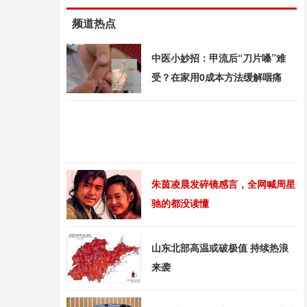
频道热点
中医小妙招：甲流后“刀片嗓”难
受？在家用0成本方法缓解咽痛
朱茵凌晨发碎镜感言，全网喊周星
驰的都没读懂
山东北部高温或破极值 持续热浪
来袭