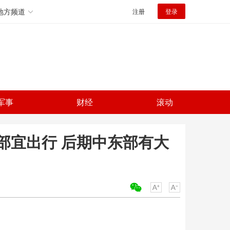
地方频道
注册
登录
军事
财经
滚动
部宜出行 后期中东部有大
关键词：