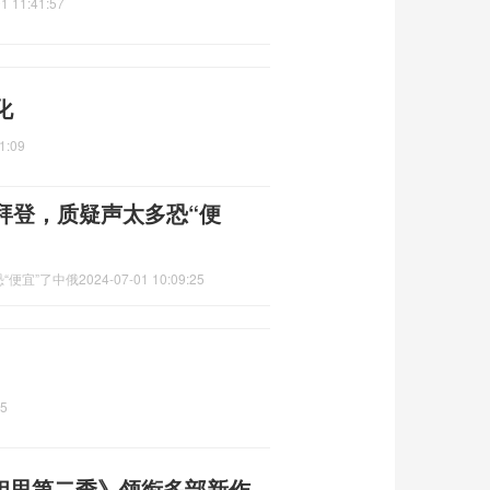
1 11:41:57
化
1:09
拜登，质疑声太多恐“便
“便宜”了中俄
2024-07-01 10:09:25
45
长相思第二季》领衔多部新作