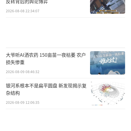
反转背后的舆论博弈
了杭州奥体中心周边小店的生意。店主们纷纷
2026-08-08 22:34:07
感谢周杰伦带来的“泼天富贵”，直言生意翻
番是常态，甚至有的餐饮店连碗都来不及洗。
许多小店提前备足货品，应对演唱会期间激增
的客流量。店主们纷纷表示，如果能天天如此
热闹就好了。
大爷听AI洒农药 150亩苗一夜枯萎 农户
损失惨重
总的来说，周杰伦杭州演唱会不仅为歌迷
2026-08-09 08:46:32
带来了一场视听盛宴，也给当地商家带来了实
银河系根本不是扁平圆盘 新发现揭示复
实在在的经济效益，充分展现了明星演唱会对
杂结构
于城市经济的积极影响。
2026-08-09 12:06:35
周杰伦演唱会周边小店迎“泼天富贵”。
（责任
编辑：卢其龙 CN070）