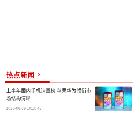
年度报告，记录他一年内所听歌曲及播放次
数。据报告，去年他播放最多的十首歌曲中，
半数以上为周杰伦的作品，每首都反复听过千
余次。
昨日下午5点，邵爷爷和周爷爷如约来到彩
排后台。周爷爷特意戴上印有“Jay 小公
热点新闻
举”字样的帽子，显得十分俏皮可爱。晚上7
点，周爷爷如愿与偶像方文山握手，并与邵爷
上半年国内手机销量榜 苹果华为领衔市
爷一起与方文山合影留念。
场结构清晰
7点25分，演唱会正式开始，邵爷爷身披白
2026-08-09 10:10:43
色雨衣，随着暖场音乐节奏轻轻摇摆；周爷爷
怀抱一束鲜艳的玫瑰花，这是他特意为周杰伦