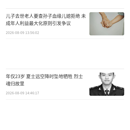
准备的礼物。期间，不断有歌迷上前与两位大
爷合影，音乐的魅力似乎让人们暂时忘却了雨
儿子去世老人要查孙子血缘儿媳拒绝 未
水的存在。
成年人利益最大化原则引发争议
当周杰伦演唱《青花瓷》时，周爷爷拿出
2026-08-09 13:56:02
手机拍摄，邵爷爷则大声跟唱；唱到《东风
破》时，两位大爷不仅跟唱，还用手打起节
拍。周杰伦现场播放了两位大爷的唱歌视频，
感慨西湖边的大爷们都在唱他的歌，令他深受
年仅23岁 夏士远空降时坠地牺牲 烈士
感动。
魂归故里
2026-08-09 14:46:17
周杰伦向两位大爷打招呼，并邀请他们向
歌迷问好并自我介绍。当问及为何喜欢他的歌
曲时，周爷爷幽默回应：“因为与你同台是我
们的童年愿望，我梦想与你合唱《稻