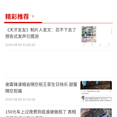
香》。”周杰伦欣然答应，两人共同演绎了这
首歌曲，现场气氛温馨而美好。
精彩推荐
演唱结束后，周杰伦请观众为两位大爷鼓
《天才女友》制片人发文：忍不下去了
掌，周爷爷则向周杰伦发出邀请：“欢迎你来
预告式发声引猜测
杭州西湖唱歌，杭州西湖欢迎你们！”接着，
2026-08-09 12:06:20
周杰伦询问邵爷爷平时最喜欢唱他的哪首歌，
邵爷爷毫不犹豫地说：“《东风破》。”随
即，周杰伦与邵爷爷现场合作了一段《东风
破》。
谢霆锋演唱会隔空祝王菲生日快乐 甜蜜
散场时，周爷爷笑言希望周杰伦退休后能
隔空祝福
在杭州定居。邵爷爷则建议周杰伦若想唱歌，
2026-08-09 10:15:26
可以去苏堤，那里环境清幽宜人。
150元车上过夜费到底谁被做局了 真相
此外，周杰伦杭州演唱会的举行，也带动