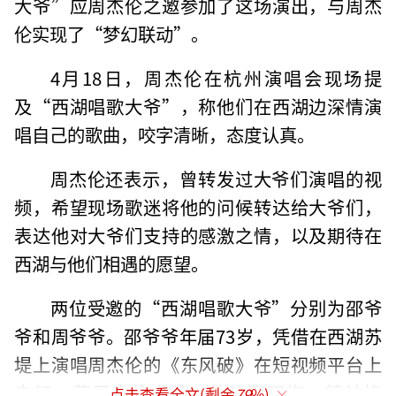
大爷”应周杰伦之邀参加了这场演出，与周杰
伦实现了“梦幻联动”。
4月18日，周杰伦在杭州演唱会现场提
及“西湖唱歌大爷”，称他们在西湖边深情演
唱自己的歌曲，咬字清晰，态度认真。
周杰伦还表示，曾转发过大爷们演唱的视
频，希望现场歌迷将他的问候转达给大爷们，
表达他对大爷们支持的感激之情，以及期待在
西湖与他们相遇的愿望。
两位受邀的“西湖唱歌大爷”分别为邵爷
爷和周爷爷。邵爷爷年届73岁，凭借在西湖苏
堤上演唱周杰伦的《东风破》在短视频平台上
走红，获周杰伦点赞。他笑容可掬，精神饱
点击查看全文(剩余
79
%)