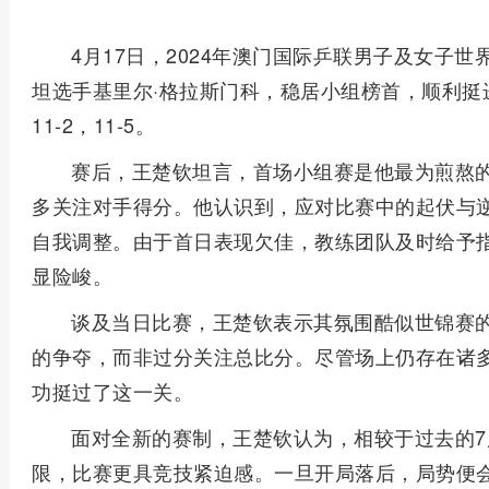
4月17日，2024年澳门国际乒联男子及女子世
坦选手基里尔·格拉斯门科，稳居小组榜首，顺利挺进1
11-2，11-5。
赛后，王楚钦坦言，首场小组赛是他最为煎熬
多关注对手得分。他认识到，应对比赛中的起伏与
自我调整。由于首日表现欠佳，教练团队及时给予
显险峻。
谈及当日比赛，王楚钦表示其氛围酷似世锦赛
的争夺，而非过分关注总比分。尽管场上仍存在诸
功挺过了这一关。
面对全新的赛制，王楚钦认为，相较于过去的7
限，比赛更具竞技紧迫感。一旦开局落后，局势便