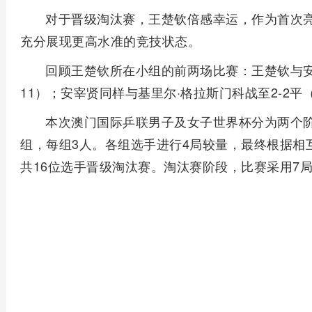
对于晋级淘汰赛，王楚钦倍感幸运，作为首次
充分展现更高水准的竞技状态。
回顾王楚钦所在小组的前两场比赛：王楚钦与安宰贤战成
11）；安宰贤同样与基里尔·格拉斯门科战至2-2平（7-1
本次澳门国际乒联男子及女子世界杯分为两个阶
组，每组3人。各组选手进行4局较量，最终根据相
共16位选手晋级淘汰赛。淘汰赛阶段，比赛采用7局