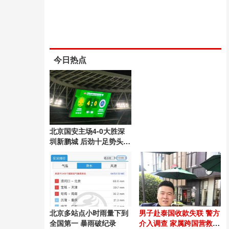
今日热点
北京国安主场4-0大胜深
圳新鹏城 后劲十足势头良
好
北京多站点小时雨量下到
男子赴泰国收款失联 警方
全国第一 暴雨破纪录
介入调查 家属跨国营救54