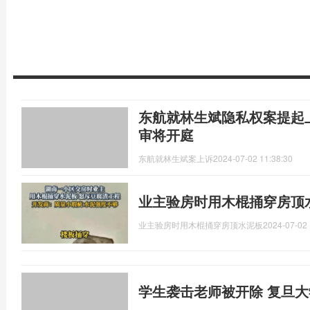
东航就林生斌隐私权案提起
审将开庭
东航就林生斌案上诉
2024-07-02 11:38:30
业主验房时用木棍捅穿房顶
业主验房时用木棍捅穿房顶水泥板
2024-07-02 
学生袭击老师被开除 复旦