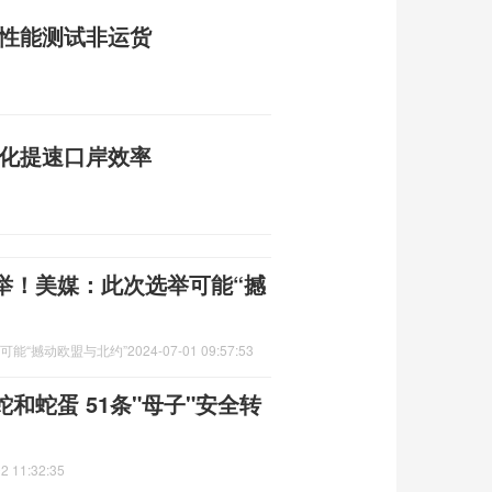
为性能测试非运货
字化提速口岸效率
举！美媒：此次选举可能“撼
可能“撼动欧盟与北约”
2024-07-01 09:57:53
和蛇蛋 51条"母子"安全转
2 11:32:35