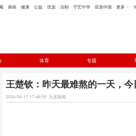
藏
插画
健康
公益
优选
法制
守艺中华
应急中国
更多
会
体育
专题
王楚钦：昨天最难熬的一天，今
2024-04-17 17:48:05
九派新闻