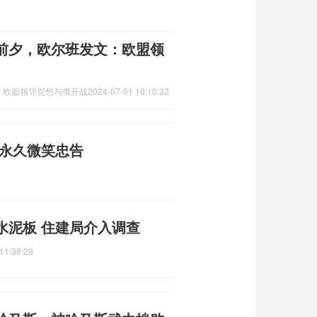
前夕，欧尔班发文：欧盟领
：欧盟领导层想与俄开战
2024-07-01 10:10:32
半永久微笑忠告
水泥板 住建局介入调查
11:38:28