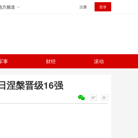
地方频道
注册
登录
军事
财经
滚动
日涅槃晋级16强
关键词：