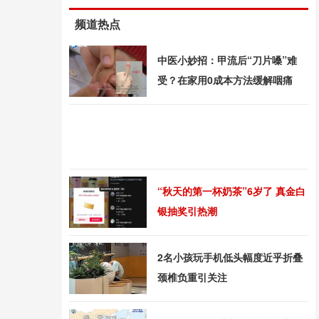
频道热点
中医小妙招：甲流后“刀片嗓”难
受？在家用0成本方法缓解咽痛
“秋天的第一杯奶茶”6岁了 真金白
银抽奖引热潮
2名小孩玩手机低头幅度近乎折叠
颈椎负重引关注