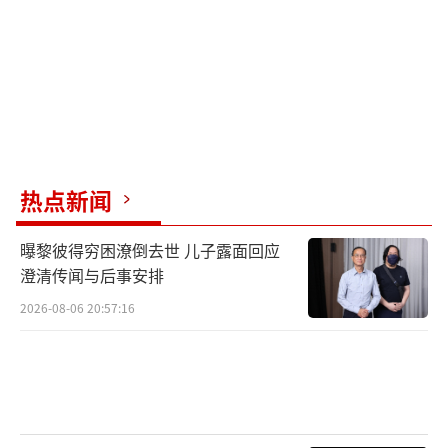
热点新闻
曝黎彼得穷困潦倒去世 儿子露面回应
澄清传闻与后事安排
2026-08-06 20:57:16