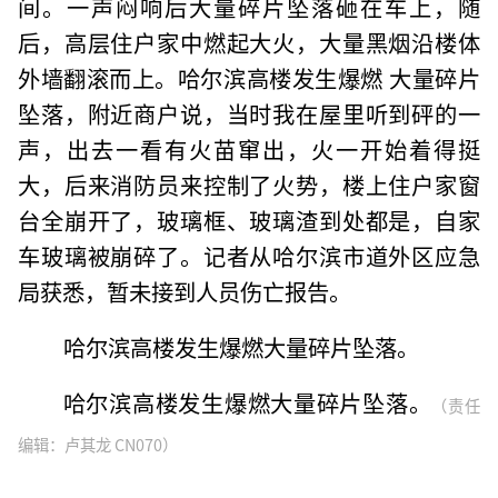
间。一声闷响后大量碎片坠落砸在车上，随
后，高层住户家中燃起大火，大量黑烟沿楼体
外墙翻滚而上。哈尔滨高楼发生爆燃 大量碎片
坠落，附近商户说，当时我在屋里听到砰的一
声，出去一看有火苗窜出，火一开始着得挺
大，后来消防员来控制了火势，楼上住户家窗
台全崩开了，玻璃框、玻璃渣到处都是，自家
车玻璃被崩碎了。记者从哈尔滨市道外区应急
局获悉，暂未接到人员伤亡报告。
哈尔滨高楼发生爆燃大量碎片坠落。
哈尔滨高楼发生爆燃大量碎片坠落。
（责任
编辑：卢其龙 CN070）