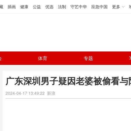
藏
插画
健康
公益
优选
法制
守艺中华
应急中国
更多
会
体育
专题
广东深圳男子疑因老婆被偷看与
2024-04-17 13:49:22
新浪