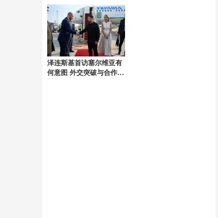
剧
泽连斯基首访塞尔维亚有
何意图 外交突破与合作信
号