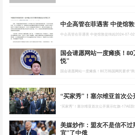
中企高管在菲遇害 中使馆敦
中企高管在菲遇害 中使馆敦促缉凶
2024-07-02
国会请愿网站一度瘫痪！80
悦”
国会请愿网站一度瘫痪！80万韩国网民要求“弹
“买家秀”！塞尔维亚首次公开
“买家秀”！塞尔维亚首次公开展示红旗-17AE
美媒炒作：盟友不是信不过
宜”了中俄