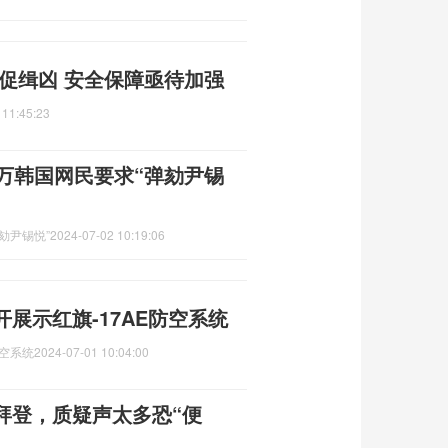
促缉凶 安全保障亟待加强
 11:45:23
万韩国网民要求“弹劾尹锡
劾尹锡悦”
2024-07-02 10:19:06
展示红旗-17AE防空系统
防空系统
2024-07-01 10:04:00
拜登，质疑声太多恐“便