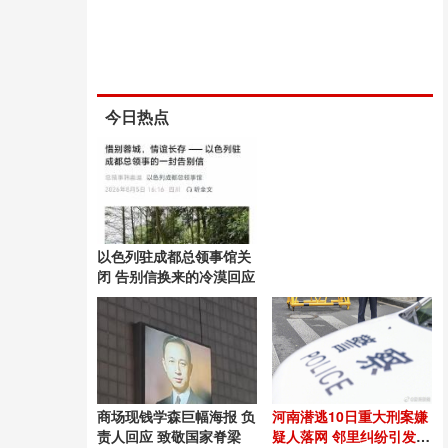
今日热点
以色列驻成都总领事馆关
闭 告别信换来的冷漠回应
商场现钱学森巨幅海报 负
河南潜逃10日重大刑案嫌
责人回应 致敬国家脊梁
疑人落网 邻里纠纷引发悲