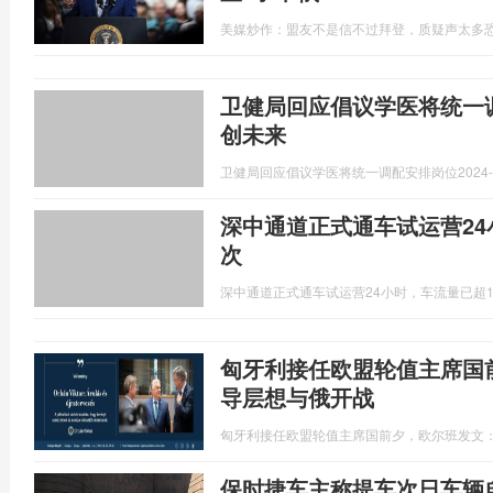
美媒炒作：盟友不是信不过拜登，质疑声太多恐
卫健局回应倡议学医将统一
创未来
卫健局回应倡议学医将统一调配安排岗位
2024-
深中通道正式通车试运营24
次
深中通道正式通车试运营24小时，车流量已超1
匈牙利接任欧盟轮值主席国
导层想与俄开战
匈牙利接任欧盟轮值主席国前夕，欧尔班发文
保时捷车主称提车次日车辆