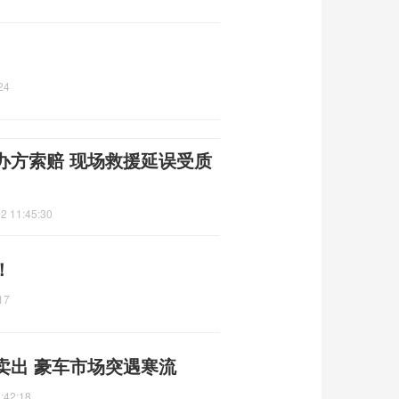
24
办方索赔 现场救援延误受质
2 11:45:30
！
17
卖出 豪车市场突遇寒流
:42:18