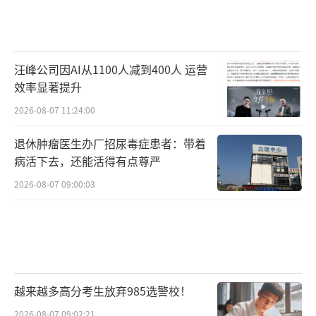
58人增至5058人，增幅约为65%，“每年扩招
2000人是根据医疗供需预测确定的最低数量，
不是政府谈判的数字”。
汪峰公司因AI从1100人减到400人 运营
效率显著提升
但在医生团体看来，首先需要讨论的就是
扩招的数字问题。
2026-08-07 11:24:00
退休肿瘤医生办厂招尿毒症患者：带着
韩国医界缘何对每年2000人的扩招数量强
病活下去，还能活得有点尊严
烈不满？
2026-08-07 09:00:03
詹德斌解释说，就正常决策的合理性方面
来看，一般会采取渐进性的改革，“无论从培
养医生的角度、教学资源，还是医生的质量等
方面来说，增幅超过65%的扩招，对后续医生
越来越多高分考生放弃985选警校！
市场的冲击肯定非常大。”
2026-08-07 09:02:21