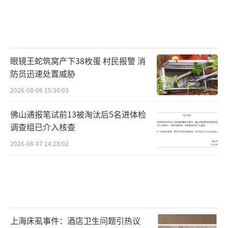
（医生）当前高收入的特权。因此从政府角度
来说，不得不解决这一现象。”詹德斌说
道，“这也是韩国普通民众对这一事件的基本
眼镜王蛇筑窝产下38枚蛋 村民报警 消
认知，所以尹锡悦政府才敢动用强有力的手段
防员迅速处置威胁
去应对。”当然，对韩国医生团体而言，正是
2026-08-06 15:30:03
此前李明博和文在寅政府时在最后关头的让
步，给了他们请辞的底气。
佛山通报笔试前13被淘汰后5名进体检
调查组已介入核查
“韩国历史上过去几次医改均以失败告
2026-08-07 14:28:02
终。在尹锡悦看来就是政府在最后关键时刻的
退缩导致。”詹德斌表示，“再加上他本人对
劳工团体向来强硬、零容忍的立场，以及当前
绝大部分民调显示韩国民众对医学院扩招的支
持，给了尹锡悦政府强硬的底气。考虑到国会
上海床虱事件：酒店卫生问题引热议