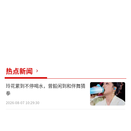
首尔大学医学院和首尔大学医院的教授决
定从19日起向紧急对策委员会提交辞职书，紧
急对策委员会在收集辞职书后于25日统一提
交。
首尔大学医学院教授协议会紧急对策委员
会方面表示，在辞职书提交后，教授们依然会
在辞职书受理完成前尽全力为急救患者和重症
热点新闻
患者进行诊疗。
玲花累到不停喝水，曾毅闲到和伴舞猜
韩国保健福祉部长官曹圭鸿18日就医学院
拳
教授集体请辞一事表示，任何情况下都不能拿
2026-08-07 10:29:30
国民生命当作谈判筹码，政府对此深表担忧。
同一天，韩国总统办公室官员对媒体表