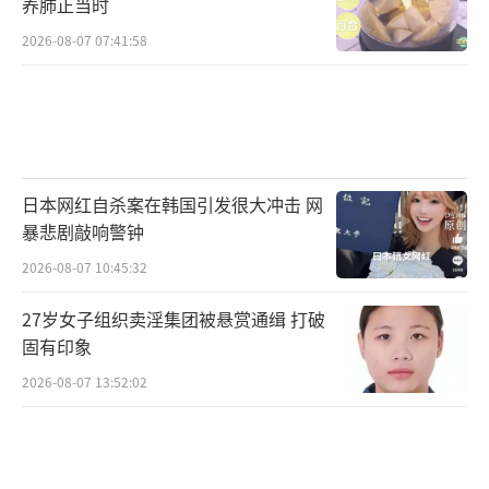
养肺正当时
国当前政府的政权稳定、医学生培养方面都存
2026-08-07 07:41:58
在隐患。因此，双方必须找到妥协的办法。”
医学院教授欲提交辞呈
首尔大学医学院是韩国历史最悠久、声誉
最高、实力最强的医科大学之一，也是韩国唯
日本网红自杀案在韩国引发很大冲击 网
暴悲剧敲响警钟
一一所在全球QS排名中进入前50名的医学院。
2026-08-07 10:45:32
该校拥有一流的师资力量和丰富的研究资
27岁女子组织卖淫集团被悬赏通缉 打破
源，是韩国医疗领域的领军者。
固有印象
当这所韩国医学院中的“NO.1”也选择加
2026-08-07 13:52:02
入这场博弈，事态会如何发展？
詹德斌告诉第一财经，目前就要观望全国