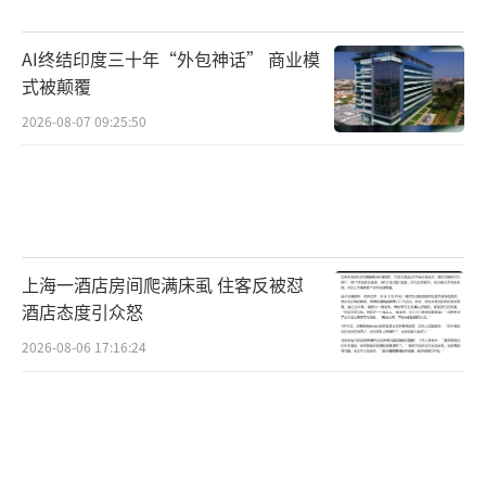
示，愿与医学界就医学院扩招问题敞开对话，
政府与医学界正在持续沟通。
AI终结印度三十年“外包神话” 商业模
式被颠覆
另据韩国KBS电视台报道，韩国医科大学
2026-08-07 09:25:50
教授协会18日发表声明，提出了与政府对话的
四项条件，其中包括解除曹圭鸿和韩国保健福
祉部副部长朴敏守的职务，理由是近期二人发
表了不恰当的言论。
上海一酒店房间爬满床虱 住客反被怼
朴敏守17日曾指责医科大学教授准备集体
酒店态度引众怒
辞职的行为是“胁迫”。
2026-08-06 17:16:24
因反对政府发布的医科大学扩招方案，近
万名韩国实习和住院医生递交辞呈、罢诊离
岗，造成诊疗混乱。