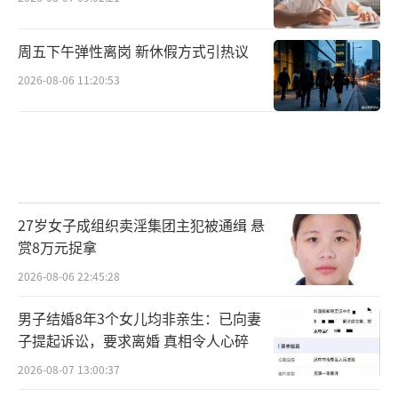
从职业角度来看，医生在韩国是最稳定、
收入最高的群体。
周五下午弹性离岗 新休假方式引热议
2026-08-06 11:20:53
韩国保健福祉部和经合组织（OECD）数据
显示，2020年，在韩国医疗机构领取工资的医
生，年平均工资收入为19.54万美元（约合人民
币137万元）。
这一数据远远超过了欧洲的德国（18.77万
27岁女子成组织卖淫集团主犯被通缉 悬
美元）、法国（9.89万美元）以及OECD成员国
赏8万元捉拿
的平均值（10.84万美元）。
2026-08-06 22:45:28
男子结婚8年3个女儿均非亲生：已向妻
一些批评人士认为，医疗人员实际上是担
子提起诉讼，要求离婚 真相令人心碎
忧扩招计划将导致他们的高收入减少。
2026-08-07 13:00:37
“尹锡悦认为，是医生供给不足才会导致