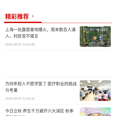
韩国医疗系统危机级别已提升至最高级。
精彩推荐
目前来看，无论是不愿复工的韩国医界，
还是持强硬立场的尹锡悦政府，双方的对峙依
上海一处露营基地爆火，周末数百人涌
旧没有缓和的迹象。
入，村民苦不堪言
2026-08-07 13:19:49
密切关注此事的上海对外经贸大学朝鲜半
岛研究中心主任詹德斌告诉第一财经，4月国会
选举在即，政府任何让步，甚至屈服的形象毫
无疑问对选举是不利的，因为八成以上的民众
支持此次医改，这就意味着政府不会轻易与医
为何年轻人不愿学医了 医疗职业的挑战
学界达成妥协。“韩国政府2月底发布返岗通牒
与考量
后，离岗的医生数量是增加的，说明通过胁迫
2026-08-07 11:20:31
的方式无法让医生返岗。如果这一问题长期存
今日立秋 养生千万避开六大误区 秋季
在，除了给普通民众看病本身造成困难，对韩