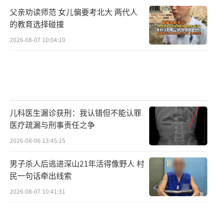
生群体，将直接导致当年的毕业生断层。政府
父亲劝读师范 女儿偏要考北大 两代人
在重压之下不得不寻找妥协的方案。”
的教育选择碰撞
除了患者可能得不到及时救治，受实习和
2026-08-07 10:04:10
住院医师集体离职影响，首尔五家大学医院每
日亏损额已达数十亿韩元以上（10亿韩元约合
人民币540万元）。
全国各地医院叫苦不迭，纷纷要求政府扩
儿科医生漏诊获刑：我认错但不能认罪
医疗疏漏与刑事责任之争
大低息贷款规模。
2026-08-06 13:45:15
但当前韩国医界与政府要寻找折中的方案
男子杀人后逃进深山21年活得像野人 村
并非易事。
民一句话牵出线索
韩国保健福祉部和教育部已在2月底明确表
2026-08-07 10:41:31
示，从2025学年度起扩招规模从当前的每年30