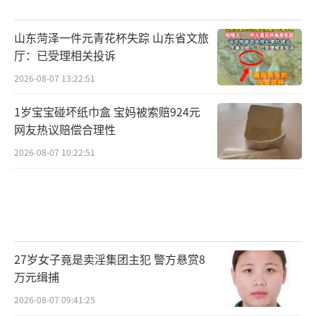
其他医学院的教授团体是否会联合起来一起行
动，“这会给尹锡悦政府造成巨大的压力”。
山东菏泽一件元青花杯失踪 山东省文旅
厅：已受理相关投诉
韩国全国医科大学教授紧急对策委员会方
2026-08-07 13:22:51
面称，参加此前网络会议的20所医学院教师决
1岁宝宝碰坏纸巾盒 宝妈被索赔924元
定从本月25日起陆续提交辞呈。
网友热议赔偿合理性
不过参会的教授们表示，即使递交了辞职
2026-08-07 10:22:51
书，也将尽全力治疗患者。
“尹锡悦政府不太可能对教授进行处罚，
否则无法培养学生。毕竟医学院扩招，需要大
量医学院教授，惩罚他们就与医改的初衷背道
27岁女子竟是卖淫集团主犯 警方悬赏8
而驰了。”詹德斌解释道，“如果后续有更多
万元缉捕
医学院教授选择请辞，再加上已经停课的医学
2026-08-07 09:41:25