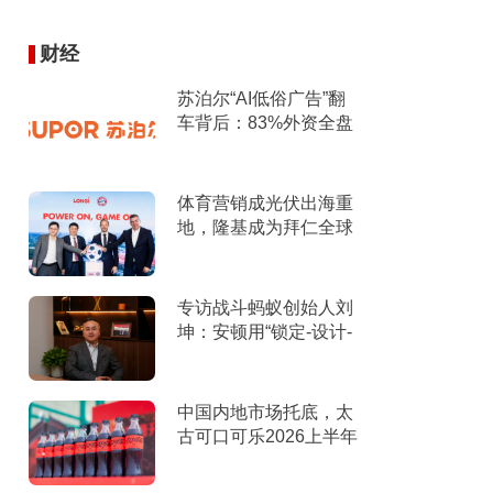
财经
苏泊尔“AI低俗广告”翻
车背后：83%外资全盘
掌控，陷入流量内卷、
质量频发的负循环
体育营销成光伏出海重
地，隆基成为拜仁全球
官方合作伙伴
专访战斗蚂蚁创始人刘
坤：安顿用“锁定-设计-
击穿”跑出10倍增长
中国内地市场托底，太
古可口可乐2026上半年
营收创新高