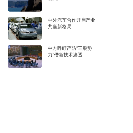
中外汽车合作开启产业
共赢新格局
中方呼吁严防“三股势
力”借新技术渗透