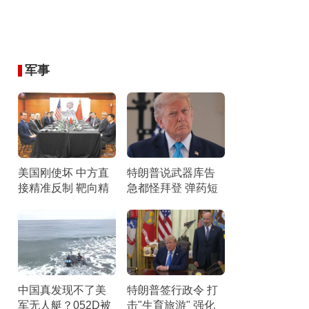
军事
美国刚使坏 中方直
特朗普说武器库告
接精准反制 靶向精
急都怪拜登 弹药短
准反制美方挑衅
缺引发争议
中国真发现不了美
特朗普签行政令 打
军无人艇？052D被
击"生育旅游" 强化