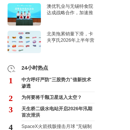
澳优乳业与无锡特食院
达成战略合作，加速推
进“全家营养”战略
北美拖累销量下滑，卡
夫亨氏2026年上半年营
收下滑，下调全年指引
24小时热点
1
中方呼吁严防“三股势力”借新技术
渗透
2
为何要将千颗卫星送入太空？
3
天生桥二级水电站开启2026年汛期
首次泄洪
4
SpaceX火箭残骸撞击月球 “无锡制