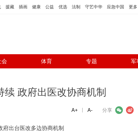
化
援藏
插画
健康
公益
优选
法制
守艺中华
应急中国
更多
社会
体育
专题
军
持续 政府出医改协商机制
A+
微信
A-
微博
分享
续政府出台医改多边协商机制