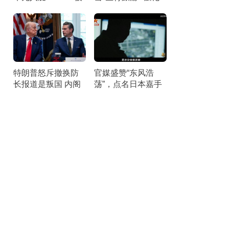
拍到后，美军3大疑
执法行动
点让我怀疑 真相并
非如此
特朗普怒斥撤换防
官媒盛赞“东风浩
长报道是叛国 内阁
荡”，点名日本嘉手
会议引风波
纳空军基地