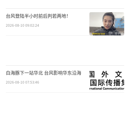
率最高、中超效率最高的一支球队，同时我们
也培养了大量年轻球员，我们的冠军实至名
台风登陆半小时前后判若两地！
归。”
2026-08-10 09:02:24
但在接下来的那个赛季，泰山队的成绩出
现起伏。2011年5月5日晚，泰山队召开发布
会，宣布伊万科维奇由于个人原因提出辞职，
球队同意了他的请求，助理教练马季奇担任执
行教练。在那之前，泰山队在中超、亚冠双线
白海豚下一站华北 台风影响华东沿海
作战的表现均不够理想。事实上，伊万“被下
2026-08-10 07:53:46
课”的消息传来，泰山队球迷的反应也各不相
同——既有人拍手称快，也有人表示惋惜。有球
迷在社交媒体上写下这样的留言：“伊万的能
力不差，毕竟为我们带回了一座联赛冠军，俱
乐部的这个决定太早了……”