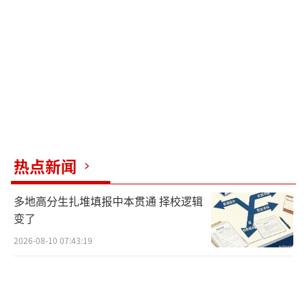
队以4:3取胜。伊万科维奇带着胜利的喜悦，结
束了自己的第一次泉城之旅。
时间来到2009年岁末。接过泰山队帅印的
伊万科维奇，承受着不小的压力——他的“前
任”图巴科维奇，率队赢得了太多荣耀。执教
泰山队的第一个赛季，伊万科维奇展现出不俗
的执教能力。2010赛季中超联赛中，泰山队提
热点新闻
前两轮夺冠。在接受媒体采访时，伊万科维奇
这样说道：“我们球队在过去一年通过艰苦的
多地高分生扎堆填报中本贯通 择校逻辑
变了
努力赢得了中超联赛的冠军，这是值得骄傲的
一件事。因为中超各队实力相当，我们的每场
2026-08-10 07:43:19
比赛、每场胜利都来得十分艰苦。但我可以
说，我们球队是本赛季发挥最稳定、平均得分