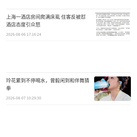
安管理规定》明确，严禁在禁止游泳的水域内
上海一酒店房间爬满床虱 住客反被怼
跳水、游泳。在狮子林桥等地，“禁止跳
酒店态度引众怒
水”“禁止游泳”等标牌也随处可见。如果无
2026-08-06 17:16:24
视管理规定和安全提醒，只为了一时欢乐，给
别人添麻烦不说，真出点意外说什么都晚了。
更需要注意的是，随着“天津大爷”跳水
在网上走红，不少“网红”也瞄上了这波流
玲花累到不停喝水，曾毅闲到和伴舞猜
量。
他们来到天津，自己不跳，但鼓动其他人
拳
跳，以便做直播和拍短视频
。这种“拱火”，
2026-08-07 10:29:30
无疑放大了跳水的安全风险。
在场消防员和蓝天救援队紧急跳水救援。
另一个小伙跟风天津大爷跳水，当场被拍晕，