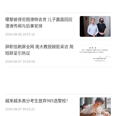
2023年9月6日
和“淄博烧烤”、贵州“村超”一
曝黎彼得穷困潦倒去世 儿子露面回应
样，“天津大爷”跳水，也给当地带来可观流
澄清传闻与后事安排
量。许多人为跳水技艺折服，甚至舟车劳顿来
2026-08-06 20:57:16
现场助威，感受这份欢乐，感受这份“一方水
辞职信刷屏全网 南大教授婉拒采访 简
土养一方人”的独特氛围。
短辞呈引热议
2026-08-07 10:29:54
天津市城管委发通告
9月6日晚，天津市城市管理委员会发
布“关于对狮子林桥附属景观设施进行维修的
通告”。
越来越多高分考生放弃985选警校！
通告称，近期，城市管理部门在日常设施
2026-08-07 09:02:21
巡查维护中发现，
狮子林桥体两侧外挂景观设