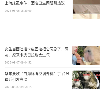
上海床虱事件：酒店卫生问题引热议
3.咱们大家没有专业训练过的、不会游泳
2026-08-06 18:30:09
的、身体不好的、未成年的小朋友、岁数太大
的老朋友，就别参与跳水了，千好万好，大家
好才是真的好。
4.天津好吃的好玩的地方多着呢，狮子林
女生当面吐槽卡皮巴拉把它惹急了，网
桥附近就有不少，您有兴趣我们也可以给您当
友：原来卡皮巴拉也会生气
向导。
2026-08-07 09:04:52
再次衷心感谢大家对跳水，对我们的喜爱
华东要吹“白海豚牌空调外机”了 台风
和支持，祝愿每一位来天津的朋友都能留下美
逼近引发高温
好回忆。天津欢迎您！
2026-08-07 09:58:15
天津狮子林桥跳水队