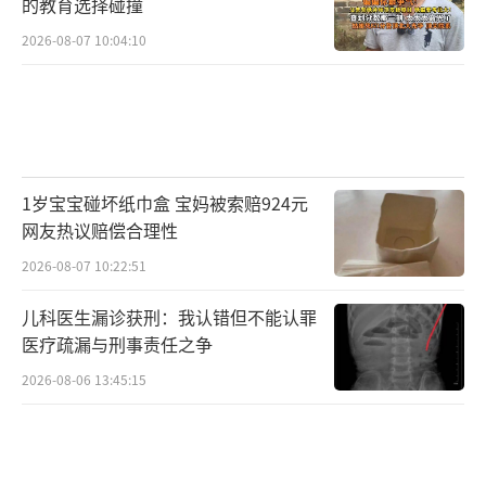
的教育选择碰撞
好者组成，年轻时就在海河里游泳，后来水性
2026-08-07 10:04:10
特别好的开始尝试跳水。我们平均年龄60多
岁，到现在跳了有30多年了，跳水也让我们强
身健体，大家乐在其中。
天津是个包容的城市，欢迎八方来客，但
1岁宝宝碰坏纸巾盒 宝妈被索赔924元
没想到这一“火”，全国各地的朋友们汇聚到
网友热议赔偿合理性
此。跳水的人太多，有些朋友没有经过准备和
2026-08-07 10:22:51
训练，出现了危险和隐患，给救援工作增加了
儿科医生漏诊获刑：我认错但不能认罪
难度。我们真的不想看到有人受伤，我们中不
医疗疏漏与刑事责任之争
少人也自发变成了维护秩序、维护大家生命安
2026-08-06 13:45:15
全的志愿者。
同时，我们还了解到，狮子林桥“跳