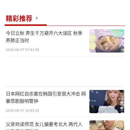
最后被大爷们救起。
9月6日晚，
精彩推荐
天津狮子林桥跳水队发文
今日立秋 养生千万避开六大误区 秋季
养肺正当时
退出狮子林桥跳水，
2026-08-07 07:41:58
并发出倡议。
倡议书
感谢来自全国各地热心的朋友们，感谢你
日本网红自杀案在韩国引发很大冲击 网
们来到天津，感谢你们在网络上点赞，你们的
暴悲剧敲响警钟
关注和加入让天津狮子林桥跳水“火”出了
2026-08-07 10:45:32
圈。
父亲劝读师范 女儿偏要考北大 两代人
狮子林桥跳水队最早是由天津本地游泳爱