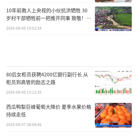
施松动，支撑角钢锈蚀严重，存在脱落和漏电
10年前救人上央视的小伙抗洪牺牲 30
等安全隐患
。
岁村干部牺牲前一把推开同事 致敬！送
别！
2026-08-06 10:52:34
路灯管理部门临时对景观灯光采取断电措
施，桥梁景观照明设施暂不能正常运行。
经会商研判，为确保设施运行和人员安
全，
决定自9月6日晚20时起，对狮子林桥外挂
80后女柜员获聘4200亿银行副行长 从
景观照明设施进行安全维修改造
。给大家带来
柜员到高管的励志之路
不便，敬请谅解。
2026-08-06 15:12:35
对此网友们纷纷表示，理解，盛赞伯伯（b
西瓜鸭梨巨峰葡萄大降价 夏季水果价格
ai bai）们识大体顾大局，同时也对一些“网
持续走低
红”的不当行为表示了谴责。
2026-08-07 08:08:46