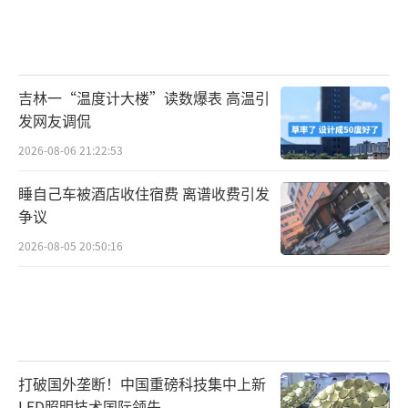
多人因跳水不当致呛水昏迷
有“网红”在旁“拱火”
据新华社，专业人士指出，
从高处跳水，
吉林一“温度计大楼”读数爆表 高温引
入水瞬间时速可达数十公里，会产生剧烈的撞
发网友调侃
击感
。
2026-08-06 21:22:53
狮子林桥桥面到水面有7米左右，
安全风险
睡自己车被酒店收住宿费 离谱收费引发
争议
不容小视
。
2026-08-05 20:50:16
那些常年在狮子林桥跳水的“天津大
爷”，早就百“炼”成钢，成了经验丰富
的“专业人士”。
如果是没有经过专业训练的“初生牛
打破国外垄断！中国重磅科技集中上新
犊”，就很难控制好入水姿态。
LED照明技术国际领先