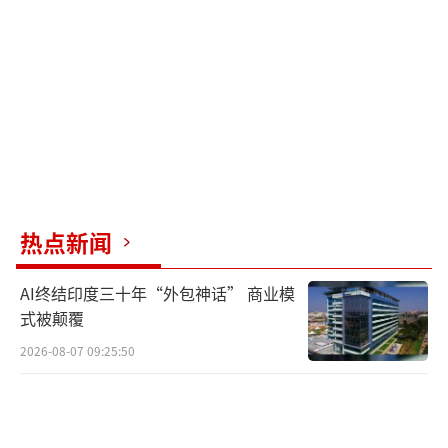
8月29日，天津海河狮子林桥附近，许多人
在跳水和游泳，还有许多人在岸上围观。
新华社记者孙凡越摄
据媒体报道，当地蓝天救援队近日就救起1
0多名跳水群众，
有7人疑因水的冲击力大没反
应过来，导致呛水昏迷
。
有5人疑因河水较深并
热点新闻
且水中温差较大导致溺水
。
AI终结印度三十年“外包神话” 商业模
一位经常跳水的市民向记者坦言，许多前
式被颠覆
来狮子林桥打卡的年轻人，跳水后出现身体不
2026-08-07 09:25:50
适。
其实，天津市早就出台过禁止在海河游
泳、跳水的相关规定，最新的《天津市水上治