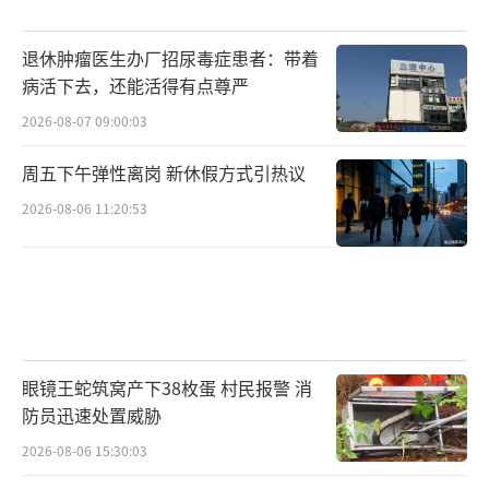
水”的平台是海河景观灯设施，政府怕咱出事
故，不得不把夜景灯光的电掐了；在日常的巡
退休肿瘤医生办厂招尿毒症患者：带着
查检查中发现平台下支撑角钢锈蚀严重，存在
病活下去，还能活得有点尊严
安全隐患，不具备跳水的条件了。
2026-08-07 09:00:03
因此，我们决定退出狮子林桥跳水，并诚
周五下午弹性离岗 新休假方式引热议
挚向大家发出倡议：
2026-08-06 11:20:53
1.咱们大家不在狮子林桥跳水了，腾出地
儿来，让政府维修，确保狮子林桥上、桥下通
行安全，也早日让夜景灯光亮起来，让大家更
好地观赏。
眼镜王蛇筑窝产下38枚蛋 村民报警 消
2.咱们大家共同到对公众开放的专业室内
防员迅速处置威胁
场馆去跳水，天气越来越冷，天儿亮得晚、黑
2026-08-06 15:30:03
得早，室内跳会更安全。