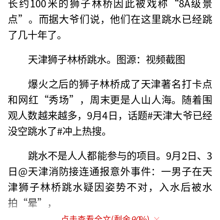
长约100米的狮子林桥因此被戏称“8A级景
点”。而据大爷们说，他们在这里跳水已经跳
了几十年了。
天津狮子林桥跳水。图源：视频截图
爆火之后的狮子林桥成了天津著名打卡点
和网红“秀场”，周末更是人山人海。随着围
观人数越来越多，9月4日，话题#天津大爷已经
没空跳水了#冲上热搜。
跳水不是人人都能参与的项目。9月2日、3
日@天津消防接连通报意外事件：一男子在天
津狮子林桥跳水疑因姿势不对，入水后被水
拍“晕”，
点击查看全文(剩余
90
%)