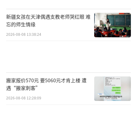
如果将村BA、天津大爷跳水和俄罗斯姑娘
新疆女孩在天津偶遇支教老师哭红眼 难
助战，这几个事件结合起来，会发现，人民群
忘的师生情缘
众对体育运动自发的热情说明，关注程度和竞
2026-08-08 13:38:24
技水平高低，有时候真的没有太多关系。而有
些正式比赛，也并不比村BA、天津大爷跳水，
激烈好看。这恐怕就是既耍大牌，又踢假球遭
人恨的原因吧。
搬家报价570元 要5060元才肯上楼 遭
本文的主旨是想写赞美天津大爷玩跳水的
遇“搬家刺客”
正能量，谁知动笔一写，却拐到反讽体育腐败
2026-08-08 12:28:09
上。其实任何一个文化现象，都该容许反讽的
存在，这是一种解毒剂，可以防止有些人把事
情干到没滋没味，没有底线的程度。