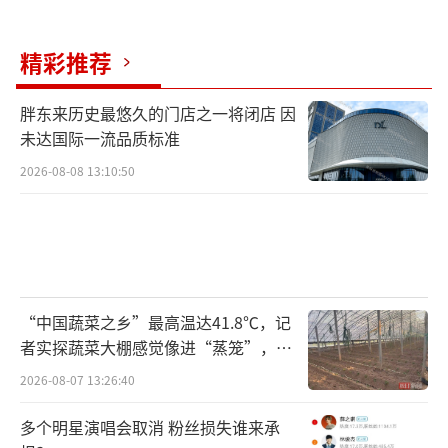
生存1分钟，快乐60秒
（责任编辑：傅鑫）
精彩推荐
胖东来历史最悠久的门店之一将闭店 因
未达国际一流品质标准
2026-08-08 13:10:50
“中国蔬菜之乡”最高温达41.8℃，记
者实探蔬菜大棚感觉像进“蒸笼”，有
村民称只能凌晨两点起来干活
2026-08-07 13:26:40
多个明星演唱会取消 粉丝损失谁来承