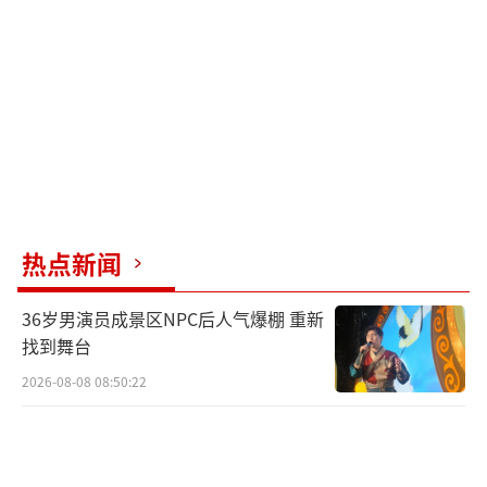
起，创造了一个动人的体育故事。
我总觉得体育运动的使命，起初就是制止
整个生活变得无趣。当然，
你说体育是一种力量，我也没什么可说
的。但我总觉得体育首先是激活人的天性和自
然，其次是真实、完全的竞技展现。第三，体
热点新闻
育是一种职业，和荣誉、地位、钞票都相关。
36岁男演员成景区NPC后人气爆棚 重新
对于一般人而言，无论是年轻人，还是老
找到舞台
年人，都应该积极参与体育运动，证明自己的
2026-08-08 08:50:22
价值。而对于那些不正常的人来说，那体育只
能是他们搂钱的工具。多少运动员，从来不是
输在比赛上，而是输在为什么去比赛。