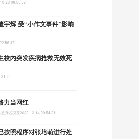
10-23 08:55:52
宇辉 受“小作文事件”影响
22:56:47
生校内突发疾病抢救无效死
:21:24
格力当网红
珠怒斥孟羽童
2023-12-14 20:54:21
已按照程序对张培萌进行处