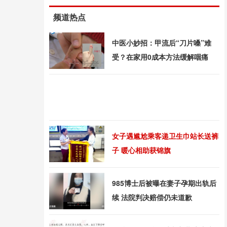
频道热点
中医小妙招：甲流后“刀片嗓”难
受？在家用0成本方法缓解咽痛
女子遇尴尬乘客递卫生巾站长送裤
子 暖心相助获锦旗
985博士后被曝在妻子孕期出轨后
续 法院判决赔偿仍未道歉