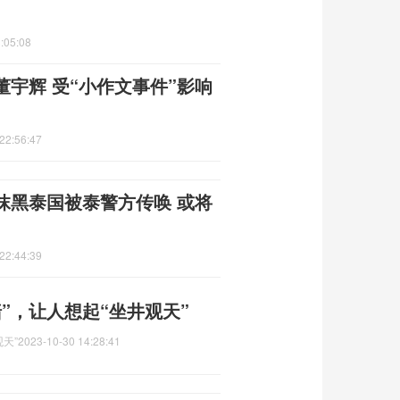
:05:08
宇辉 受“小作文事件”影响
22:56:47
抹黑泰国被泰警方传唤 或将
22:44:39
”，让人想起“坐井观天”
天”
2023-10-30 14:28:41