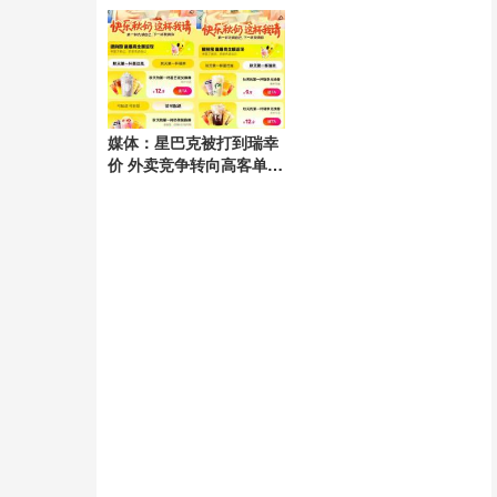
电隐患
媒体：星巴克被打到瑞幸
价 外卖竞争转向高客单市
场