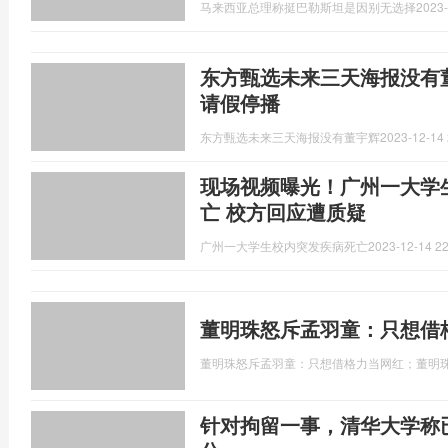
马来西亚总理称挺巴勒斯坦是因别无选择
2023-
东方甄选未来三天海报没有董
请假停播
东方甄选未来三天海报没有董宇辉
2023-12-14 
现场视频曝光！广州一大学
亡 校方回应遭质疑
广州一大学生校内突发疾病死亡
2023-12-14 22
董明珠怒斥孟羽童：只想借
董明珠怒斥孟羽童：只想借格力当网红；董明
针对拘留一事，清华大学称