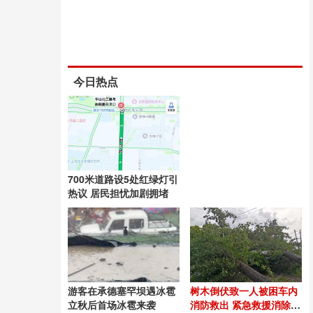
今日热点
700米道路设5处红绿灯引
热议 居民担忧加剧拥堵
游客在承德塞罕坝遇冰雹
树木倒伏致一人被困车内
立秋后首场冰雹来袭
消防救出 紧急救援消除触