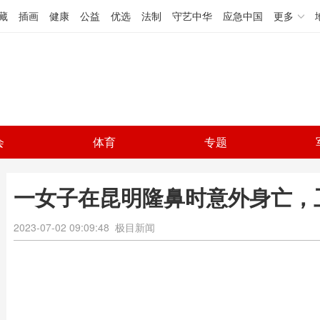
藏
插画
健康
公益
优选
法制
守艺中华
应急中国
更多
会
体育
专题
一女子在昆明隆鼻时意外身亡，
2023-07-02 09:09:48
极目新闻