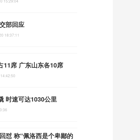
0 15:29:04
外交部回应
20 18:37:11
占11席 广东山东各10席
 14:42:50
 时速可达1030公里
0:36
回怼 称“佩洛西是个卑鄙的