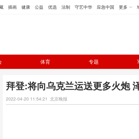
藏
插画
健康
公益
优选
法制
守艺中华
应急中国
更多
会
体育
专题
拜登:将向乌克兰运送更多火炮 
2022-04-20 11:54:21
北京晚报