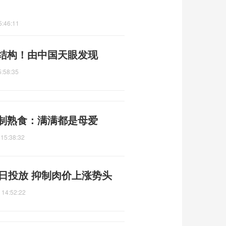
5:46:11
体结构！由中国天眼发现
5:58:35
自制熟食：满满都是母爱
 15:38:32
1日投放 抑制肉价上涨势头
 14:52:22