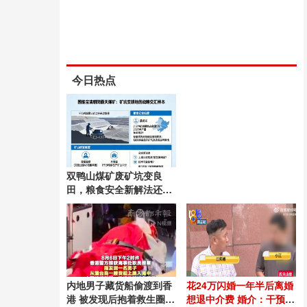
今日热点
双鸭山煤矿废矿坑变良
田，粮食安全新解法还是
待验证的样本？
内地男子藏货船偷渡到香
花24万闪婚一年半后离婚
港 被发现后抱着救生圈跳
想退中介费 婚介：干预得