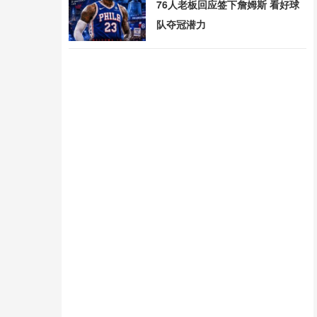
76人老板回应签下詹姆斯 看好球
队夺冠潜力