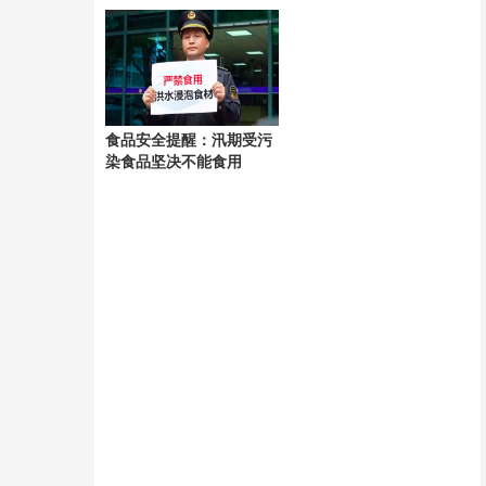
海获救 涉嫌“非法入境”被
太多了
香港警方拘捕
食品安全提醒：汛期受污
染食品坚决不能食用