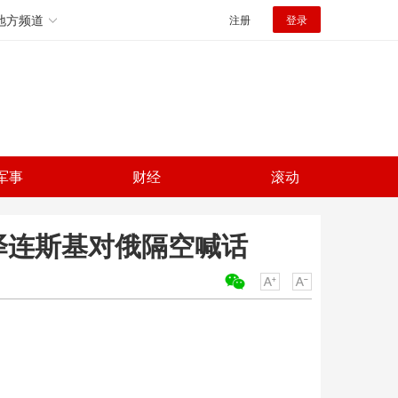
地方频道
注册
登录
军事
财经
滚动
泽连斯基对俄隔空喊话
关键词：