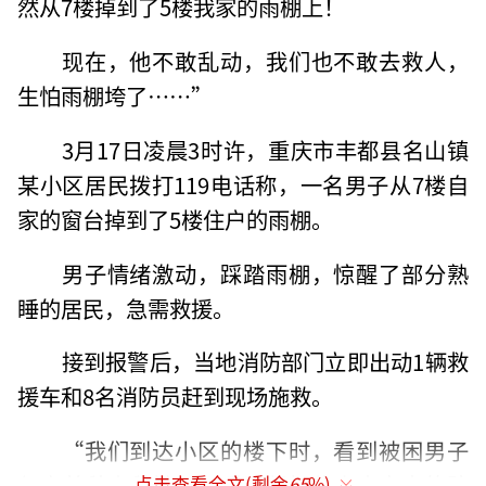
然从7楼掉到了5楼我家的雨棚上！
现在，他不敢乱动，我们也不敢去救人，
生怕雨棚垮了……”
3月17日凌晨3时许，重庆市丰都县名山镇
某小区居民拨打119电话称，一名男子从7楼自
家的窗台掉到了5楼住户的雨棚。
男子情绪激动，踩踏雨棚，惊醒了部分熟
睡的居民，急需救援。
接到报警后，当地消防部门立即出动1辆救
援车和8名消防员赶到现场施救。
“我们到达小区的楼下时，看到被困男子
仅穿着秋衣秋裤，用手紧紧抓住上方窗户的防
点击查看全文(剩余
65
%)