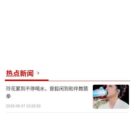
个可供人进出的空间。
最终，在消防员的帮助下，凌晨4时8分，
男子成功脱困。
男子介绍，自己原本在七楼自家的床上睡
觉。
没想到，睡梦中依稀记得跨过了窗户，从
热点新闻
七楼掉了下来。
玲花累到不停喝水，曾毅闲到和伴舞猜
好在，当坠落到五楼时，被雨棚挡住，瞬
拳
间清醒。
2026-08-07 10:29:30
这时，男子发现自己身处高空，情绪变得
激动，踩踏造成的响动惊醒了部分熟睡的居