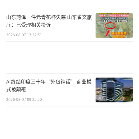
民。
居民赶紧拨打了110和119电话报警。
山东菏泽一件元青花杯失踪 山东省文旅
厅：已受理相关投诉
很快，辖区民警和亲友赶到现场安抚男
2026-08-07 13:22:51
子，消防员也前来救援。
经检查，男子只是受到了惊吓，身体并无
大碍。
（责任编辑：周晶晶 CN032）
AI终结印度三十年“外包神话” 商业模
式被颠覆
2026-08-07 09:25:50