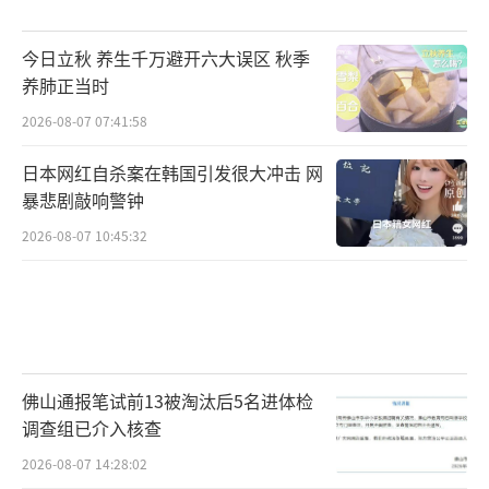
据官员声称：“他们（俄罗斯军队）已经
做好了充分的准备，如果他们得到命令，现在
今日立秋 养生千万避开六大误区 秋季
就可以出发。”但该官员并没有提供证据支持
养肺正当时
这一说法。
2026-08-07 07:41:58
日本网红自杀案在韩国引发很大冲击 网
五角大楼在当地时间23日早些时候证实，
暴悲剧敲响警钟
俄军已经进入乌克兰东部两个“共和国”，似
2026-08-07 10:45:32
乎正在向乌克兰东部派遣更多军队。俄罗斯支
持的两支民兵武装目前正在该地区与乌克兰军
队交战。此前，在2月22日夜间，俄军的T-72B
3坦克已经驶入顿涅茨克人民共和国首府顿涅茨
克市，路透社记者亚历山大·埃尔莫琴科在现
佛山通报笔试前13被淘汰后5名进体检
场拍摄到了照片。
调查组已介入核查
2026-08-07 14:28:02
顿涅次克的俄军T-72B3坦克图源：路透社
（责任