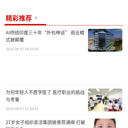
播公司（NBC）晚间节目采访时，当主持人莱
斯特·霍尔特问布林肯，是否有理由相信，在
精彩推荐
今晚结束之前，俄罗斯军队将全面入侵乌克
兰。布林肯回答说：“我认为如此（I d
AI终结印度三十年“外包神话” 商业模
o）。”
式被颠覆
2026-08-07 09:25:50
不过，布林肯并没有给出一个确切时间，
当主持人并询问俄军全面进攻是“极大可能发
生”还是“将会”发生时候。布林肯回应说，
他无法给出一个明确的时间或日期。
为何年轻人不愿学医了 医疗职业的挑战
布林肯表示，俄罗斯已经做好了战斗的准
与考量
备，他同时警告俄罗斯称，如果俄罗斯全面入
2026-08-07 11:20:31
侵乌克兰，俄罗斯总统普京将面临“长期后
果”。
27岁女子组织卖淫集团被悬赏通缉 打破