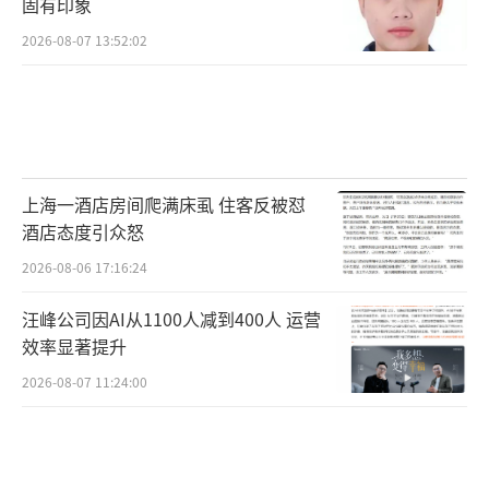
固有印象
布林肯接受NBC莱斯特·霍尔特采访
2026-08-07 13:52:02
布林肯在节目中补充说，俄罗斯已经在乌
克兰边境附近部署了军队，处于“最后的准备
阶段”。布林肯说：“听着，我不能给出一个
日期或确切的时间，但俄罗斯为了进攻进行的
上海一酒店房间爬满床虱 住客反被怼
一切都准备已经就绪。”
酒店态度引众怒
2026-08-06 17:16:24
除了布林肯以外，美国五角大楼也有官员
渲染“俄军做好了战斗的准备”。据路透社美
汪峰公司因AI从1100人减到400人 运营
国时间23日晚间报道，美国一名不愿透露姓名
效率显著提升
的五角大楼国防官员表示，俄罗斯总统普京已
2026-08-07 11:24:00
集结80%的俄罗斯军队，并投入到对乌克兰发
动“全面入侵”的准备工作中。