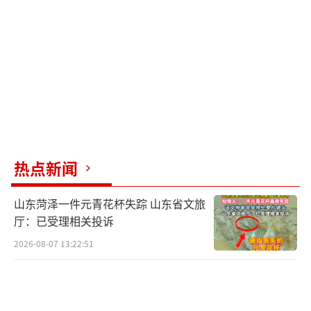
兰局势受到外界干扰，俄罗斯将立即作出反
应。
普京说：“正义和真理站在俄罗斯一
边。”
普京相信，俄罗斯军人将专业、勇敢地履
行职责。他还敦促乌克兰军人立即放下武器回
热点新闻
家。
山东菏泽一件元青花杯失踪 山东省文旅
普京说，俄罗斯的命运可靠地掌握在人民
厅：已受理相关投诉
手中，这意味着目标将得到实现，国家安全得
2026-08-07 13:22:51
到保障。
普京表示：“毫无疑问，对俄罗斯的直接
攻击将导致潜在侵略者的失败和可怕的后