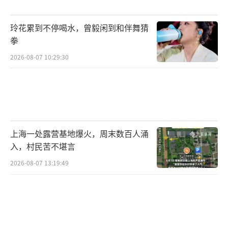
果。”
玲花累到不停喝水，曾毅闲到和伴舞猜
值得一提，就在普京发表讲话时，联合国
拳
安理会就乌克兰问题再度连夜召开会议。会
2026-08-07 10:29:30
上，联合国秘书长古铁雷斯直接喊话普京“不
要出兵”。
俄军是否今晚就会发起进攻？布林肯：我
认为如此
上海一处露营基地爆火，周末数百人涌
入，村民苦不堪言
美国时间23日晚间，美国国务卿布林肯又
2026-08-07 13:19:49
给出了俄军进攻的最新时间：今晚结束前。不
过他没有说明是哪个时区的“今晚”。
在当地时间2月23日晚间接受据美国全国广