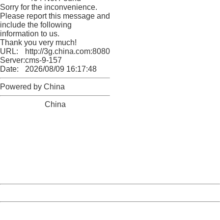
Sorry for the inconvenience.
Please report this message and
include the following
information to us.
Thank you very much!
URL:
http://3g.china.com:8080/act/news/10000169/20170510
Server:
cms-9-157
Date:
2026/08/09 16:17:48
Powered by China
China
404 Not Found
Sorry for the inconvenience.
Please report this message and include the following
information to us.
Thank you very much!
URL:
http://3g.china.com:8080/act/news/10000169/20170510
Server:
cms-9-157
Date:
2026/08/09 16:17:48
Powered by China
China
404 Not Found