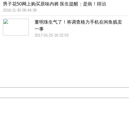
男子花50网上购买原味内裤 医生提醒：是病！得治
2016-11-30 08:44:38
董明珠生气了！将调查格力手机在闲鱼贱卖
一事
2017-01-25 16:32:53
404 Not Found
Sorry for the inconvenience.
Please report this message and include the following
information to us.
Thank you very much!
URL:
http://3g.china.com:8080/act/news/10000169/20170510
Server:
cms-9-157
Date:
2026/08/09 16:17:48
Powered by China
China
404 Not Found
Sorry for the inconvenience.
Please report this message and include the following
information to us.
Thank you very much!