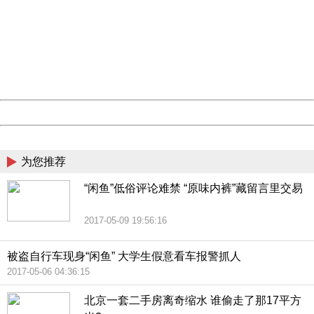
Sorry for the inconvenience.
Please report this message and include the following
information to us.
Thank you very much!
URL:
http://3g.china.com:8080/act/news/10000169/20170510
Server:
cms-9-157
Date:
2026/08/09 16:17:48
Powered by China
China
为您推荐
“闲鱼”低俗评论难禁 “原味内裤”藏留言里交易
2017-05-09 19:56:16
被盗自行车现身“闲鱼” 大学生假意看车报警抓人
2017-05-06 04:36:15
北京一套二手房离奇缩水 谁偷走了那17平方