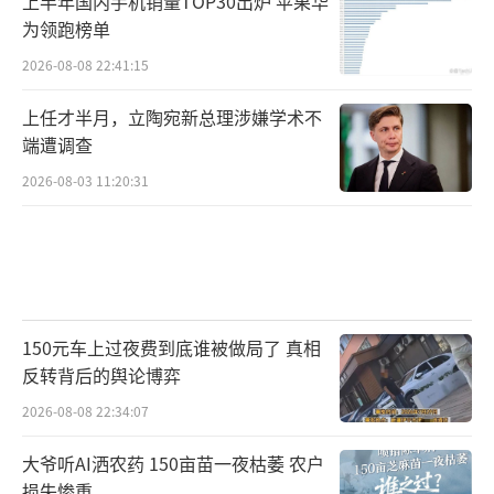
上半年国内手机销量TOP30出炉 苹果华
为领跑榜单
2026-08-08 22:41:15
上任才半月，立陶宛新总理涉嫌学术不
端遭调查
2026-08-03 11:20:31
150元车上过夜费到底谁被做局了 真相
反转背后的舆论博弈
2026-08-08 22:34:07
大爷听AI洒农药 150亩苗一夜枯萎 农户
损失惨重