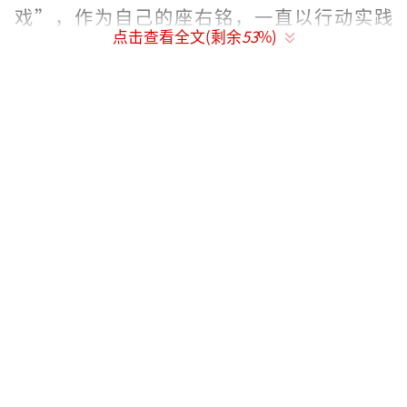
戏”，作为自己的座右铭，一直以行动实践
点击查看全文(剩余
53
%)
着。
47岁时，吕中接拍了一部涉案剧《便衣警
察》，扮演配角女富商，正式进军影视圈。多
年的舞台经验让她面对镜头时也挥洒自如。四
年后她就在社会问题电视剧《你为谁辩护》中
担任女主角，并且凭借这部电视剧被提名第11
届中国电视剧飞天奖优秀女主角。
虽然拍影视起步晚，但是她给我们带来了
很多经典作品，是“太后专业户”和“妈妈专
业户”。她饰演了很多“太后”，如《三国演