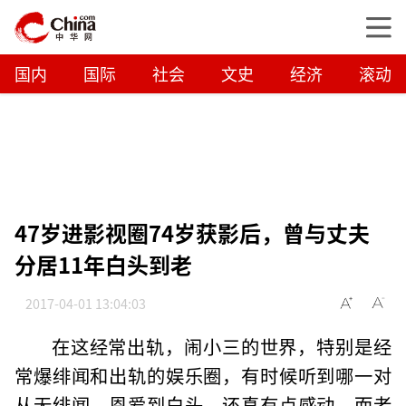
国内
国际
社会
文史
经济
滚动
47岁进影视圈74岁获影后，曾与丈夫
分居11年白头到老
2017-04-01 13:04:03
在这经常出轨，闹小三的世界，特别是经
常爆绯闻和出轨的娱乐圈，有时候听到哪一对
从无绯闻，恩爱到白头，还真有点感动。而老