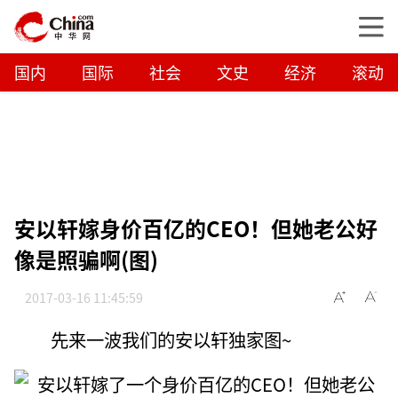
国内
国际
社会
文史
经济
滚动
安以轩嫁身价百亿的CEO！但她老公好
像是照骗啊(图)
2017-03-16 11:45:59
先来一波我们的安以轩独家图~