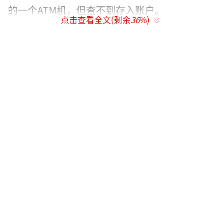
的一个ATM机，但查不到存入账户。
点击查看全文(剩余
36
%)
卡里突然多了7万多元，赵女士并没觉得天
上掉馅饼了，“不是自己的钱，心里总是个
事”。赵女士说，她查了这么久也没查到，不
知该怎么办，就想到了报社，希望能通过报道
和网络传播找到失主。
昨日，华商报记者联系了杭州市公安局北
山派出所，民警称辖区确实有一个农行保俶支
行，但近期并没有接到存错钱的报警。如果您
是那个粗心的失主，或者了解情况，请和华商
报联系，尽快物归原主。