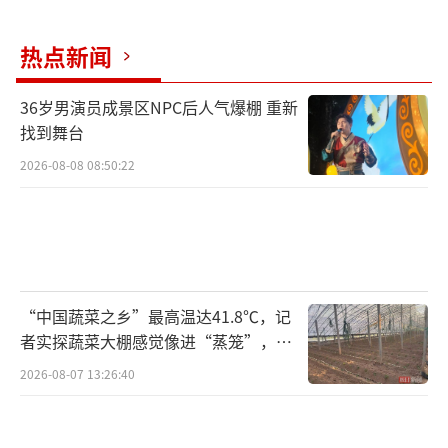
热点新闻
36岁男演员成景区NPC后人气爆棚 重新
找到舞台
2026-08-08 08:50:22
“中国蔬菜之乡”最高温达41.8℃，记
者实探蔬菜大棚感觉像进“蒸笼”，有
村民称只能凌晨两点起来干活
2026-08-07 13:26:40