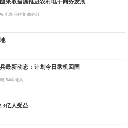
面采取措施推进农村电子商务发展
务
电商
孙继文
商务部
地
老兵最新动态：计划今日乘机回国
印度
54年
老兵
.3亿人受益