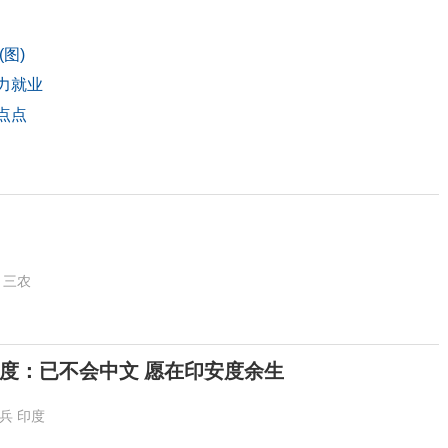
图)
力就业
点点
三农
度：已不会中文 愿在印安度余生
兵
印度