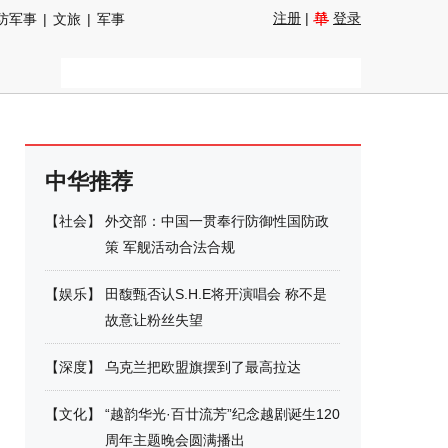
注册
|
登录
防军事
|
文旅
|
军事
中华推荐
【
社会
】
外交部：中国一贯奉行防御性国防政
策 军舰活动合法合规
【
娱乐
】
田馥甄否认S.H.E将开演唱会 称不是
故意让粉丝失望
【
深度
】
乌克兰把欧盟旗摆到了最高拉达
【
文化
】
“越韵华光·百廿流芳”纪念越剧诞生120
周年主题晚会圆满播出