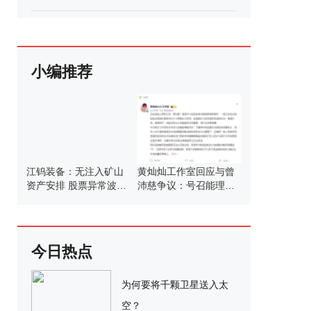
小编推荐
江钨装备：无注入矿山
黄灿灿工作室回应与曾
资产安排 股票异常波动
沛慈争议：号召能理智
请注意风险
发言
今日热点
为何要将千颗卫星送入太
空？