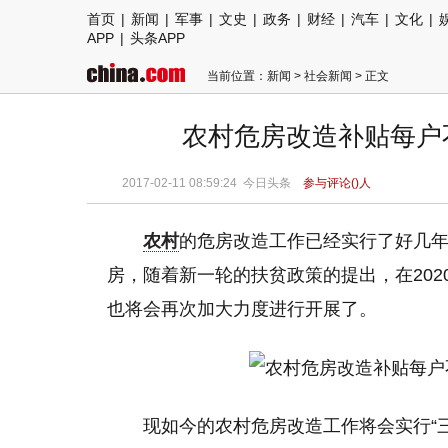
首页
|
新闻
|
军事
|
文史
|
政务
|
财经
|
汽车
|
文化
|
APP
|
头条APP
当前位置：
新闻
>
社会新闻
> 正文
农村危房改造补贴每户
2017-02-11 08:59:24
今日头条
参与评论(
)人
农村
的危房改造工作已经实行了好几
房，随着新一轮的扶贫政策的提出，在20
也将会再次加大力度进行开展了。
现如今的农村危房改造工作将会实行“