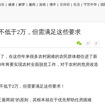
娱乐
|
健康
|
解梦
|
趣闻
|
游戏
|
佛学
|
古诗词
|
生活
|
守艺中华
|
国
不低于2万，但需满足这些要求
年了，在这些年来很多农村困难的农民群体都住进了新
20年将要实现农村全面脱贫工作，对于农村的危房改造
三最两就”的原则，其根本就在于优先帮助住房困难