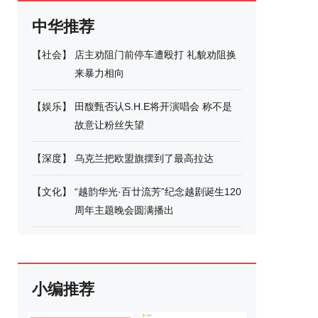
中华推荐
【
社会
】
店主劝阻门前停车遭殴打 礼貌劝阻换
来暴力相向
【
娱乐
】
田馥甄否认S.H.E将开演唱会 称不是
故意让粉丝失望
【
深度
】
乌克兰把欧盟旗摆到了最高拉达
【
文化
】
“越韵华光·百廿流芳”纪念越剧诞生120
周年主题晚会圆满播出
小编推荐