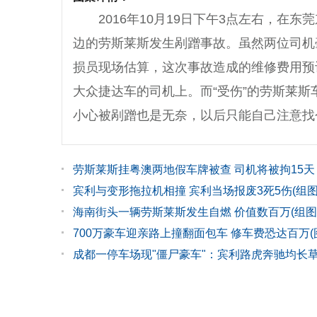
2016年10月19日下午3点左右，
边的劳斯莱斯发生剐蹭事故。虽然两位司机
损员现场估算，这次事故造成的维修费用预
大众捷达车的司机上。而“受伤”的劳斯莱斯
小心被剐蹭也是无奈，以后只能自己注意找
劳斯莱斯挂粤澳两地假车牌被查 司机将被拘15天
宾利与变形拖拉机相撞 宾利当场报废3死5伤(组图
海南街头一辆劳斯莱斯发生自燃 价值数百万(组图
700万豪车迎亲路上撞翻面包车 修车费恐达百万(
成都一停车场现"僵尸豪车"：宾利路虎奔驰均长草