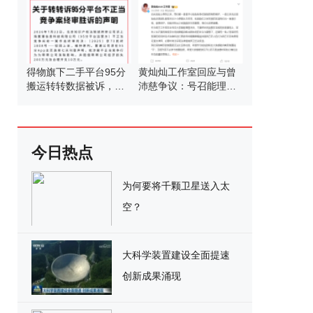
得物旗下二手平台95分
黄灿灿工作室回应与曾
搬运转转数据被诉，终
沛慈争议：号召能理智
审判赔210万 不正当竞
发言
争落锤
今日热点
为何要将千颗卫星送入太
空？
大科学装置建设全面提速
创新成果涌现