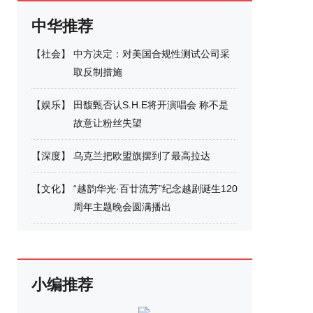
中华推荐
【
社会
】
中方决定：对美国合规性测试公司采
取反制措施
【
娱乐
】
田馥甄否认S.H.E将开演唱会 称不是
故意让粉丝失望
【
深度
】
乌克兰把欧盟旗摆到了最高拉达
【
文化
】
“越韵华光·百廿流芳”纪念越剧诞生120
周年主题晚会圆满播出
小编推荐