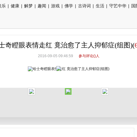
娱乐
|
健康
|
解梦
|
趣闻
|
游戏
|
佛学
|
古诗词
|
生活
|
守艺中华
|
国
士奇瞪眼表情走红 竟治愈了主人抑郁症(组图)(
2016-09-05 09:46:59
参与评论(
)人