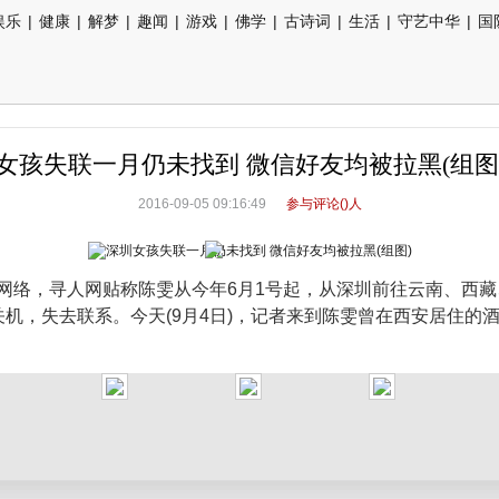
娱乐
|
健康
|
解梦
|
趣闻
|
游戏
|
佛学
|
古诗词
|
生活
|
守艺中华
|
国
女孩失联一月仍未找到 微信好友均被拉黑(组图)
2016-09-05 09:16:49
参与评论(
)人
网络，寻人网贴称陈雯从今年6月1号起，从深圳前往云南、西藏
关机，失去联系。今天(9月4日)，记者来到陈雯曾在西安居住的