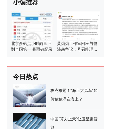
小编推荐
北京多站点小时雨量下
黄灿灿工作室回应与曾
到全国第一 暴雨破纪录
沛慈争议：号召能理智
发言
今日热点
攻克难题！“海上大风车”如
何稳稳浮在海上？
中国“算力上天”让卫星更智
能