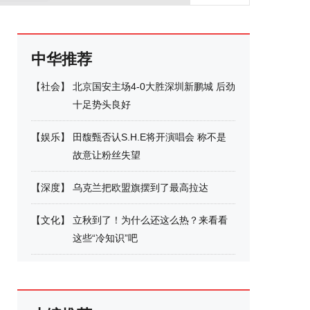
中华推荐
【
社会
】
北京国安主场4-0大胜深圳新鹏城 后劲
十足势头良好
【
娱乐
】
田馥甄否认S.H.E将开演唱会 称不是
故意让粉丝失望
【
深度
】
乌克兰把欧盟旗摆到了最高拉达
【
文化
】
立秋到了！为什么还这么热？来看看
这些“冷知识”吧