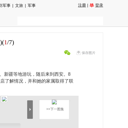
注册
|
登录
防军事
|
文旅
|
军事
(
1
/
7
)
保存图片
、新疆等地游玩，随后来到西安。8
酒店了解情况，并和她的家属取得了联
>>下一图集