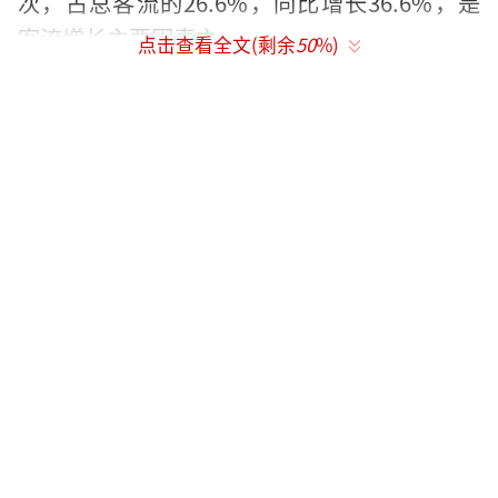
次，占总客流的26.6%，同比增长36.6%，是
客流增长主要因素之一。
点击查看全文(剩余
50
%)
依托高效通关环境和“琴澳旅游团”“一
签多行”“一周一行”等便利通关政策，“横
琴+澳门”一程多站旅游模式日趋成熟，该模式
精准契合内地旅客短途度假、亲子出游、休闲
观光的需求，吸引大批内地旅客选择横琴口岸
开启琴澳联游。数据显示，上半年经横琴口岸
出入境内地旅客超1157万人次，同比增长24.
1%，是口岸客流主力军。
此外，横琴口岸对外开放优势持续释放，
国际旅客往来日益频繁。自2025年11月起，口
岸新增成为240小时过境免签政策适用入境口