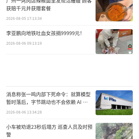
广州一烤肉店辣椒面里发现活蠼螋 顾客
获赔千元并获赠套餐
2026-08-05 17:13:34
李亚鹏向地铁吐血女孩捐99999元！
2026-08-06 09:13:19
消息称张一鸣内部下死命令：就算模型
暂时落后，字节跳动也不会依赖 AI 蒸
馏技术
2026-08-06 13:34:28
小车被劝退23秒后塌方 巡查人员及时预
警