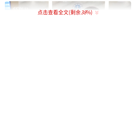
点击查看全文(剩余
38
%)
宁波海事局政务中心主任徐红尔：试点过
程中，我们海事部门与金融监管部门深度合
作，信息共享。申请材料由原来的68份精简至2
4份，办理时限，由原来逐项累计的110个工作
日压减至最长不超过15个工作日，办证效率提
升90%以上，累计为企业节约经济成本超80亿
元。