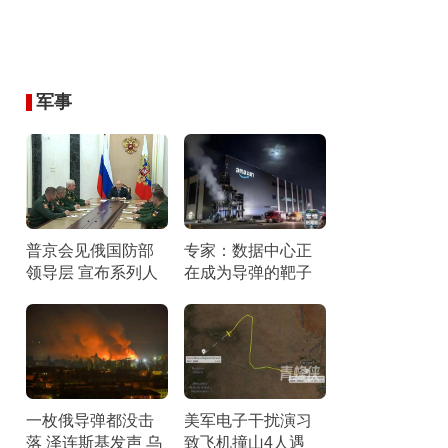
军事
普京会见俄国防部
专家：数据中心正
领导层 宣布系列人
在成为导弹的靶子
事调整
数字心脏暴露风险
一枚俄导弹都没击
美军电子干扰演习
落 泽连斯基发声 乌
致飞机撞山4人遇