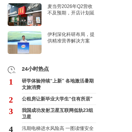
麦当劳2026年Q2营收
不及预期，开店计划延
迟
伊利深化科研布局，提
供精准营养解决方案
24小时热点
1
研学体验持续“上新” 各地激活暑期
文旅消费
2
公租房让新毕业大学生“住有所居”
3
我国成功发射卫星互联网低轨23组
卫星
4
汛期电梯进水风险高 一图读懂安全