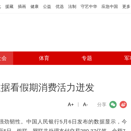
化
援藏
插画
健康
公益
优选
法制
守艺中华
应急中国
更多
社会
体育
专题
军
数据看假期消费活力迸发
A+
微信
A-
微博
分享
强劲韧性。中国人民银行5月6日发布的数据显示，今