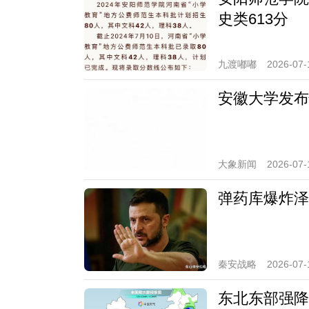
史类613分
九渡嘟嘟
2026-07-
安徽大学发布
大象新闻
2026-07-
弹药库爆炸泽
秦安战略
2026-07-
东北东部强降