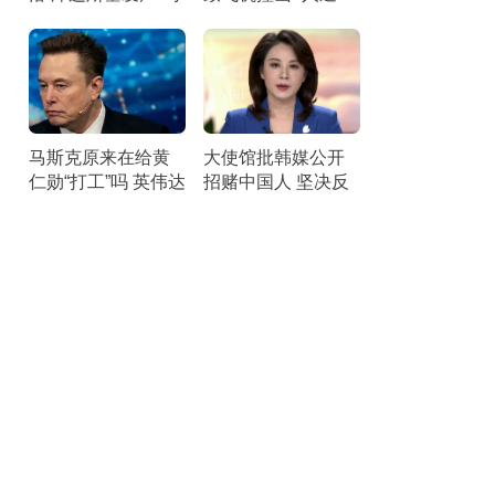
军承认防空不足
难，机上人员全部
遇难
马斯克原来在给黄
大使馆批韩媒公开
仁勋“打工”吗 英伟达
招赌中国人 坚决反
硬件成关键
对有害行为