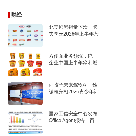
财经
北美拖累销量下滑，卡
夫亨氏2026年上半年营
收下滑，下调全年指引
方便面业务领涨，统一
企业中国上半年净利增
9%
让孩子未来驾驭AI，猿
编程亮相2026青少年计
算机教育年度研讨会
国家工信安全中心发布
Office Agent报告，百
度文库综合排名第一