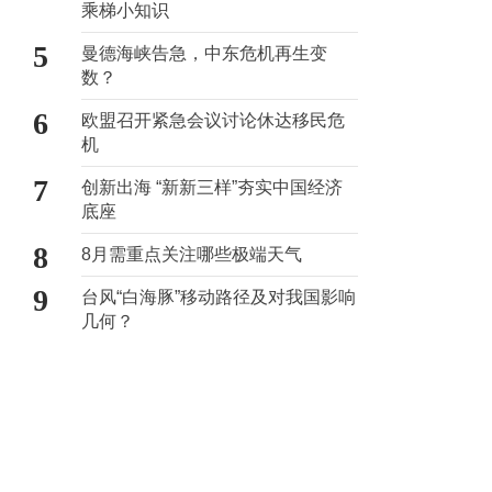
乘梯小知识
5
曼德海峡告急，中东危机再生变
数？
6
欧盟召开紧急会议讨论休达移民危
机
7
创新出海 “新新三样”夯实中国经济
底座
8
8月需重点关注哪些极端天气
9
台风“白海豚”移动路径及对我国影响
几何？