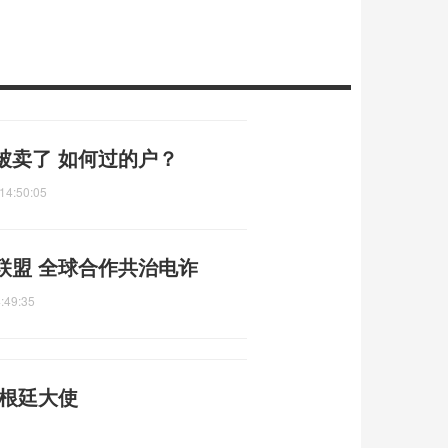
被卖了 如何过的户？
14:50:05
联盟 全球合作共治电诈
:49:35
阿根廷大使