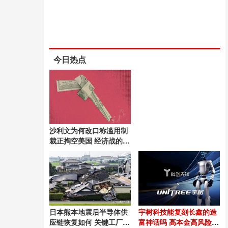
今日热点
沙利文为何改口称滥用制
裁正掏空美国 经济战的双
刃剑效应
日本熊本地震后半导体供
宇树科技能复刻长鑫的造
应链恢复如何 关键工厂逐
富神话吗 高本金高风险的