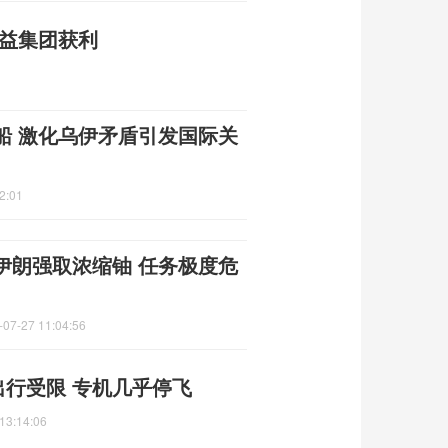
利益集团获利
船 激化乌伊矛盾引发国际关
2:01
伊朗强取浓缩铀 任务极度危
-07-27 11:04:56
出行受限 专机几乎停飞
13:14:06