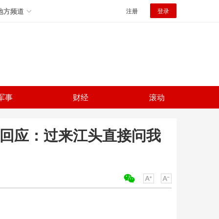
地方频道
注册
登录
军事
财经
滚动
人回应：过来江头直接问我
关键词：