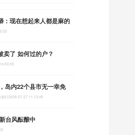
蟒：现在想起来人都是麻的
5:33
被卖了 如何过的户？
14:50:05
吨，岛内22个县市无一幸免
会游行
2026-07-27 11:13:46
 新台风酝酿中
05