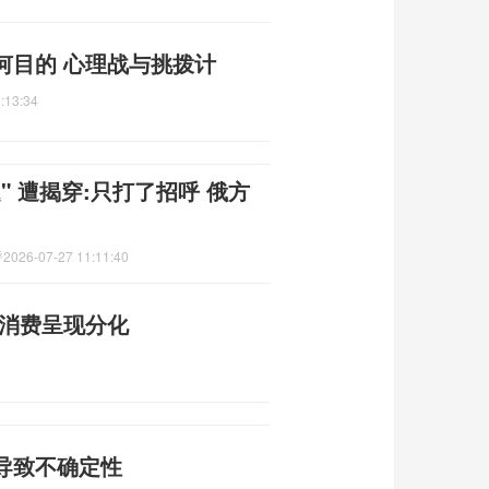
何目的 心理战与挑拨计
:13:34
 遭揭穿:只打了招呼 俄方
呼
2026-07-27 11:11:40
金消费呈现分化
导致不确定性