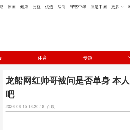
藏
插画
健康
公益
优选
法制
守艺中华
应急中国
更多
会
体育
专题
龙船网红帅哥被问是否单身 本
吧
2026-06-15 13:20:18
百度