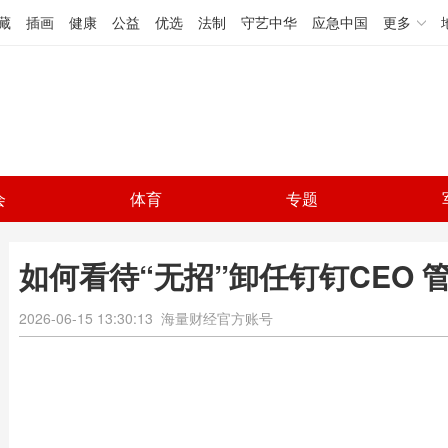
藏
插画
健康
公益
优选
法制
守艺中华
应急中国
更多
会
体育
专题
如何看待“无招”卸任钉钉CEO 
2026-06-15 13:30:13
海量财经官方账号