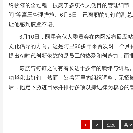
终收缩的全过程，披露了多项令人侧目的管理细节，如
间”等高压管理措施。6月8日，已离职的钉钉前副
让他感到疲惫不堪。
6月10日，阿里合伙人委员会在内网发布回应
文化倡导的方向。这是阿里20多年来首次对一个具
提出AI时代创新依靠的是员工的热爱和创造力，而
陈航与钉钉之间有着长达十多年的羁绊与纠葛
功孵化出钉钉。然而，随着阿里的组织调整，无招被
后，他定下激进目标并推行多项以抓纪律为核心的
1
2
全文
共
2