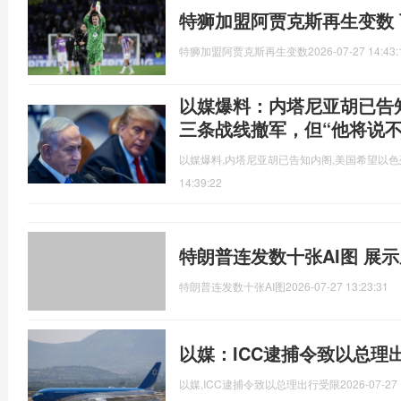
特狮加盟阿贾克斯再生变数
特狮加盟阿贾克斯再生变数
2026-07-27 14:43:
以媒爆料：内塔尼亚胡已告
三条战线撤军，但“他将说不
以媒爆料,内塔尼亚胡已告知内阁,美国希望以色
14:39:22
特朗普连发数十张AI图 展示
特朗普连发数十张AI图
2026-07-27 13:23:31
以媒：ICC逮捕令致以总理
以媒,ICC逮捕令致以总理出行受限
2026-07-27 