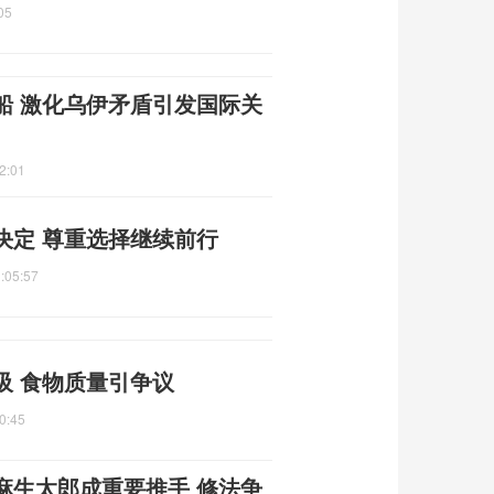
05
船 激化乌伊矛盾引发国际关
2:01
决定 尊重选择继续前行
:05:57
吸 食物质量引争议
0:45
麻生太郎成重要推手 修法争