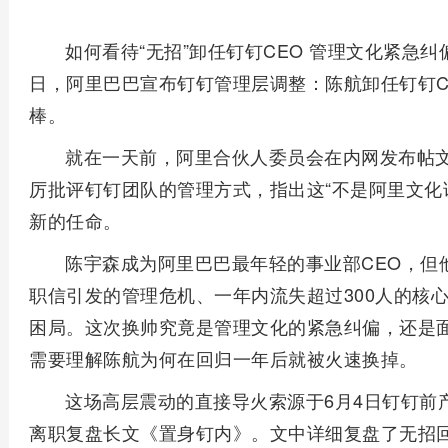
如何看待“无招”卸任钉钉CEO 管理文化紧急
日，阿里巴巴宣布钉钉管理层调整：陈航卸任钉钉CE
棒。
就在一天前，阿里合伙人委员会在内网发布帖
厉批评钉钉团队的管理方式，指出这“不是阿里文化
新的任命。
陈宇森成为阿里巴巴最年轻的事业部CEO，但
职信引发的管理危机、一年内流失超过300人的核
困局。这次换帅究竟是管理文化的紧急纠偏，还是面
需要理解陈航为何在回归一年后就被火速换掉。
这场高层震动的直接导火索源于6月4日钉钉前产
离职复盘长文《置身钉内》。文中详细复盘了无招回归