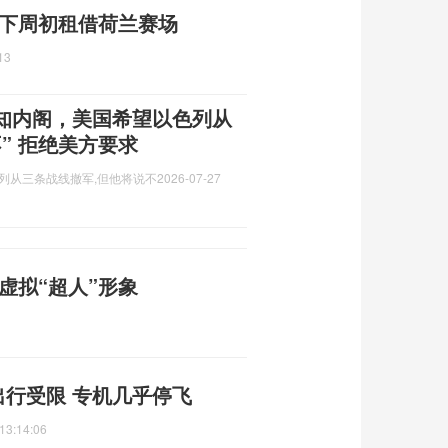
 下周初租借荷兰赛场
13
知内阁，美国希望以色列从
” 拒绝美方要求
列从三条战线撤军,但他将说不
2026-07-27
虚拟“超人”形象
出行受限 专机几乎停飞
13:14:06