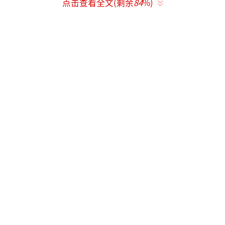
点击查看全文(剩余
84
%)
热心的网友纷纷晒图推荐，记者看到，大
家推荐最多的就是各式各样的防盗锁，有锁扣
式、链条式的合金密码锁，还有固定在车把上
用钥匙开启的头盔锁，穿过头盔绳带就能锁在
车上。此外，还有推荐收纳袋、防水车筐和车
尾箱的。
△网友晒图头盔锁
“密码锁便宜又方便，就是不防尘防水，
挂在车把上赶上刮风下雨可就完了。”再三比
较之后，杨女士买了一个防水的收纳袋，扎紧
袋口后也可以绑在车上，又挑了一个带锁的塑
料前车筐，刚好也能装下一个半盔，存放的问
题总算解决了。