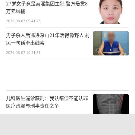
27岁女子竟是卖淫集团主犯 警方悬赏8
便，也会让骑乘人佩戴头盔更加方便。
（责任编
万元缉捕
辑：zx0204）
2026-08-07 09:41:25
男子杀人后逃进深山21年活得像野人 村
民一句话牵出线索
2026-08-07 10:41:31
儿科医生漏诊获刑：我认错但不能认罪
医疗疏漏与刑事责任之争
2026-08-06 13:45:15
父亲劝读师范 女儿偏要考北大 两代人