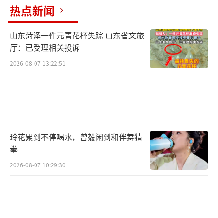
来了，“听说加装尾箱属于违法改装，不知道
热点新闻
会不会被处罚。”
山东菏泽一件元青花杯失踪 山东省文旅
“头盔还是放尾箱最合适。”在北京西城
厅：已受理相关投诉
区一家电动自行车店门口，店员指着旁边一辆
2026-08-07 13:22:51
电动车尾部方方正正的大号尾箱告诉记
者：“这么大的能装两个半盔。”
记者看到，这个尾箱通过支架安装在车辆
座椅后方，箱体完全在后车轮之外，探出三四
玲花累到不停喝水，曾毅闲到和伴舞猜
拳
十厘米。“这样算不算违法改装，安不安
全？”面对记者询问，店员表示：“用支架装
2026-08-07 10:29:30
在座椅后面没事，但是装了大箱之后车身可能
不稳，最好换个中撑（中心支撑架）。”