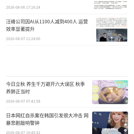
过自行加装、焊接支架，改变车体结构，那就
2026-08-06 17:16:24
涉嫌违法拼改装；具备后衣架但安装尾箱超过
汪峰公司因AI从1100人减到400人 运营
法律法规关于电动自行车载物规定的尺寸，也
效率显著提升
属于违法。”民警进一步解释，从安全角度
2026-08-07 11:24:00
讲，载物过长过宽过高，一方面会造成自身车
辆行驶重心不稳，另一方面，车与车之间也需
要有安全距离，载物超过规定也会影响其他车
辆行驶安全。所以，违法拼改装、违法载物，
既危及自身安全，对其他车辆和人员也是不负
今日立秋 养生千万避开六大误区 秋季
责任的。
养肺正当时
2026-08-07 07:41:58
“不同的车型情况不同，还需要具体问题
日本网红自杀案在韩国引发很大冲击 网
具体分析，车主可以向厂家了解车辆规格和配
暴悲剧敲响警钟
置。即便可以安装，也需注意在法律法规规定
2026-08-07 10:45:32