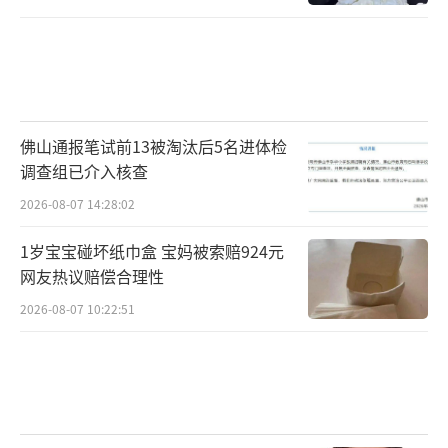
的范围内安装。”民警说，除了尾箱之外，有
些车型还可以安装前车筐，一样可以装头盔，
驾驶人应通过合法的方式放置头盔，合法上路
才能保证自身安全。
佛山通报笔试前13被淘汰后5名进体检
厂商多想一步
调查组已介入核查
消费者的不便就少一分
2026-08-07 14:28:02
“五一”之后，头盔成了北京骑乘电动自
1岁宝宝碰坏纸巾盒 宝妈被索赔924元
网友热议赔偿合理性
行车的必需品。从网友们的交流讨论可见，大
家对存放头盔有着现实需求，对安装尾箱等是
2026-08-07 10:22:51
否合法也还有困惑。同样是新国标电动车，有
的设计了收纳方式，有的则完全没有。厂商从
消费者实际需求的角度多想一步，就可以减少
日常使用中的一些不便。少了携带头盔的不