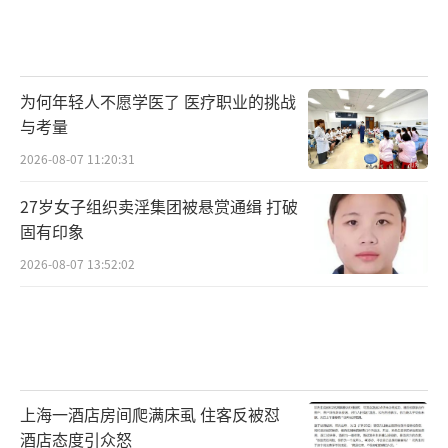
“装箱”须符合两项要求
电动车安装尾箱究竟算不算违法改装？记
为何年轻人不愿学医了 医疗职业的挑战
者通过北京交管12123热线进行了咨询。
与考量
民警解答说，首先，车辆必须符合国家标
2026-08-07 11:20:31
准，出厂设计有后衣架，说明车辆本身具备安
27岁女子组织卖淫集团被悬赏通缉 打破
装尾箱的条件。第二，即便可以安装，也要符
固有印象
合《中华人民共和国道路交通安全法实施条
2026-08-07 13:52:02
例》和《北京市非机动车管理条例》关于电动
自行车载物的规定，高度不得超过地面1.5米，
宽度左右各不得超出车把0.15米，长度前端不
得超出车轮，后端不得超出车身0.3米。
上海一酒店房间爬满床虱 住客反被怼
“如果车辆本身设计没有后衣架，而是通
酒店态度引众怒