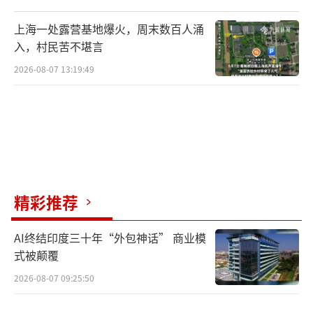
“最近这些天专门来店里装尾箱的人挺
多，都是为了放头盔。”在北京海淀区一家电
上海一处露营基地爆火，周末数百人涌
入，村民苦不堪言
动自行车店，店员告诉记者，在售的部分新国
标车对存放头盔有一些设计，比如在车把上配
2026-08-07 13:19:49
了头盔锁，有的装了前车筐或者利用坐桶来收
纳。以前的旧车型如果没有装头盔的地方，可
以通过安支架装个尾箱。
记者随后在网上向三家品牌电动自行车商
家咨询，两家客服都表示在售车型没有放置头
精彩推荐
盔的空间。至于安装车筐、尾箱进行收纳，有
AI终结印度三十年“外包神话” 商业模
的建议咨询车管所，有的明确表示没有相应设
式被颠覆
计，不允许改装。
2026-08-07 09:25:50
答疑：装尾箱算违法改装吗？