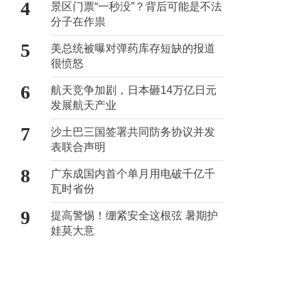
4
景区门票“一秒没”？背后可能是不法
分子在作祟
5
美总统被曝对弹药库存短缺的报道
很愤怒
6
航天竞争加剧，日本砸14万亿日元
发展航天产业
7
沙土巴三国签署共同防务协议并发
表联合声明
8
广东成国内首个单月用电破千亿千
瓦时省份
9
提高警惕！绷紧安全这根弦 暑期护
娃莫大意