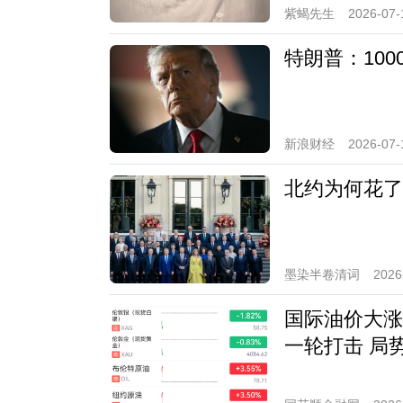
紫蝎先生
2026-07-
特朗普：10
新浪财经
2026-07-
北约为何花了
墨染半卷清词
2026
国际油价大涨
一轮打击 局