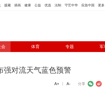
化
援藏
插画
健康
公益
优选
法制
守艺中华
应急中国
更多
社会
体育
专题
军
发布强对流天气蓝色预警
A+
微信
A-
微博
分享