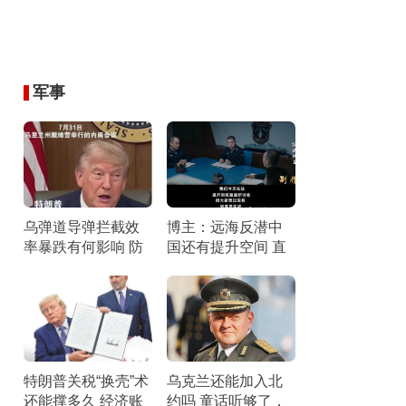
军事
乌弹道导弹拦截效
博主：远海反潜中
率暴跌有何影响 防
国还有提升空间 直
空压力剧增
面短板锤炼战力
特朗普关税“换壳”术
乌克兰还能加入北
还能撑多久 经济账
约吗 童话听够了，