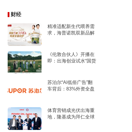
财经
精准适配新生代喂养需
求，海普诺凯双新品解
锁育儿新选择！
《伦敦合伙人》开播在
即：出海创业试水“国货
集群”模式，带动入境消
费反向种草
苏泊尔“AI低俗广告”翻
车背后：83%外资全盘
掌控，陷入流量内卷、
质量频发的负循环
体育营销成光伏出海重
地，隆基成为拜仁全球
官方合作伙伴