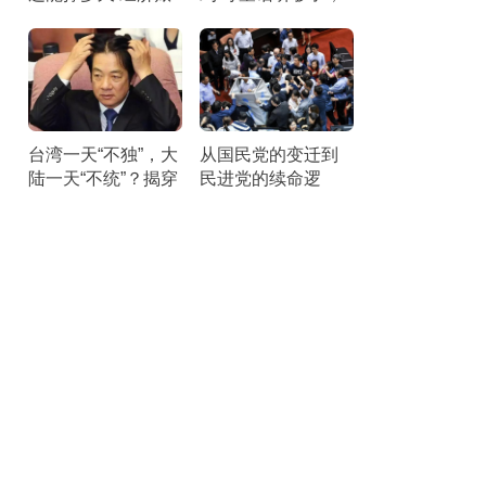
本引发25州联合诉
该醒醒了。
讼
台湾一天“不独”，大
从国民党的变迁到
陆一天“不统”？揭穿
民进党的续命逻
民进党最核心的盘
辑：它们最怕“民主
算
台湾”叙事被揭穿