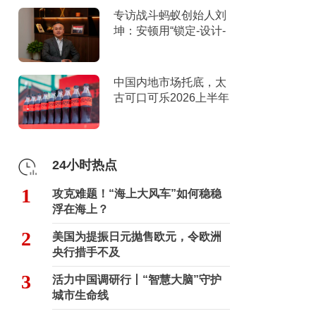
专访战斗蚂蚁创始人刘
坤：安顿用“锁定-设计-
击穿”跑出10倍增长
中国内地市场托底，太
古可口可乐2026上半年
营收创新高
24小时热点
1
攻克难题！“海上大风车”如何稳稳
浮在海上？
2
美国为提振日元抛售欧元，令欧洲
央行措手不及
3
活力中国调研行丨“智慧大脑”守护
城市生命线