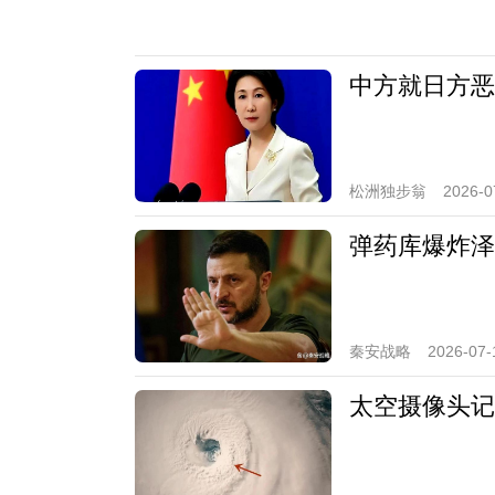
中方就日方恶
松洲独步翁
2026-0
弹药库爆炸泽
秦安战略
2026-07-
太空摄像头记