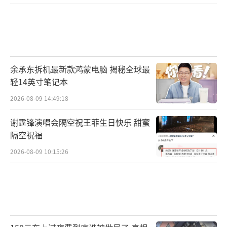
中，超标点位占29.4%。”赵英民表示，土壤
污染分布差异大。具体表现是，总体上，南方
土壤污染重于北方，人口稠密、产业布局集中
的长三角、珠三角、东北老工业基地等区域性
余承东拆机最新款鸿蒙电脑 揭秘全球最
土壤污染问题较为突出。
轻14英寸笔记本
2026-08-09 14:49:18
“三河”水资源开发利用超警戒线
谢霆锋演唱会隔空祝王菲生日快乐 甜蜜
“水十条”“土十条”均已发布实施。说
隔空祝福
到这两项污染防治行动计划面临的挑战，赵英
2026-08-09 10:15:26
民认为，相比国际上一些发达国家而言，我国
是在较低的人均收入水平下解决更为复杂的环
境问题，环境压力比其他国家更大，解决起来
比其他国家更困难。