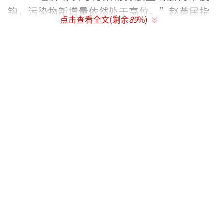
钩，污染物新增量依然处于高位。”赵英民指
点击查看全文(剩余
89
%)
出，包括这一点在内，我国在水和土壤污染防
治上仍面临诸多挑战。
就水和土壤污染治理，赵英民的看法是，
水生态保护上要尽可能做减法；有地方对土壤
污染过度恐慌，要杜绝土壤污染未经调查和评
估、盲目治理和修复的现象。他建议，党政负
责人环保责任应写入法律。
农村饮用水达标低于城市
据赵英民介绍，水环境好的一面是，2016
年各流域Ⅰ—Ⅲ类水质断面比例均有所上升。
不好的是，全国一些地区特别好的I类水质断面