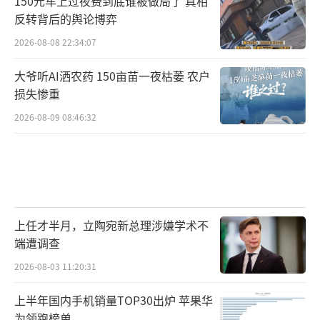
150元车上过夜费到底谁被做局了 真相
他说，政府、企业和社会责任未有效落
反转背后的舆论博弈
实。赵英民指出，一些地方存在重开发轻保护
2026-08-08 22:34:07
的现象。对企业治污主体责任的约束不够、激
大爷听AI洒农药 150亩苗一夜枯萎 农户
励不足；社会公众对环境问题的关注度越来越
损失惨重
高，但是这种关注度尚未转化为绿色的生活方
2026-08-09 08:46:32
式和消费模式；环境经济政策法制化水平不
够；执法主体和监测力量分散，环保机构队伍
和条件装备“小马拉大车”，乡镇和农村环保
机构队伍基本空白。
上任才半月，立陶宛新总理涉嫌学术不
就水环境保护面临的挑战，赵英民指出，
端遭调查
我国水资源过度开发利用，流域水环境承载力
2026-08-03 11:20:31
明显下降。他透露，海河、黄河、辽河等流域
水资源开发利用率远远超过国际公认的40%的
上半年国内手机销量TOP30出炉 苹果华
为领跑榜单