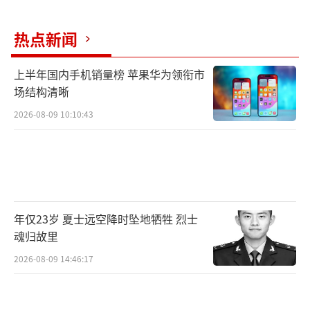
普遍存在。赵英民透露，农村饮用水水源总体
达标比例低于城市10个百分点，化肥、农药利
热点新闻
用率比欧美发达国家低15到20个百分点，农村
上半年国内手机销量榜 苹果华为领衔市
环境基础设施建设滞后，有些还简单照搬城市
场结构清晰
污染治理模式，建设成本和运行维护成本高。
2026-08-09 10:10:43
“2016年，总磷导致的地表水断面超标率
为17.9%，已经与化学需氧量持平，在长江、
珠江等一些流域上升为主要矛盾，成为影响水
环境质量改善的首要污染物，也是全国一些湖
年仅23岁 夏士远空降时坠地牺牲 烈士
库水质改善的瓶颈。”赵英民说，在化学需氧
魂归故里
量污染得到控制的同时，总磷问题日益凸显。
2026-08-09 14:46:17
690家重污染企业土壤点位超标