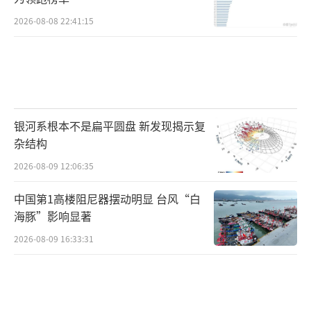
生态警戒线，20%-40%河道内生态环境用水量
被经济社会用水挤占，部分河道生态流量严重
2026-08-08 22:41:15
不足。2016年汛期(6-8月)京津冀有卫星影像的
333条河流中，227条断流。
同时，一些地区自然岸线过度开发，河道
岸坡硬质化，生态空间不断减少并呈破碎化，
银河系根本不是扁平圆盘 新发现揭示复
杂结构
浮游生物洄游受阻，水生生物栖息地生境明显
变化，部分水体生态功能丧失殆尽。据赵英民
2026-08-09 12:06:35
介绍，108个国控重点湖泊(水库)中，四分之一
中国第1高楼阻尼器摆动明显 台风“白
处于富营养状态，蓝藻水华问题亟待遏制。
海豚”影响显著
2026-08-09 16:33:31
在土壤污染防治方面，赵英民认为面临的
主要挑战在于基础十分薄弱。其中包括，底数
不清。“全国土壤污染状况调查中的土壤污染