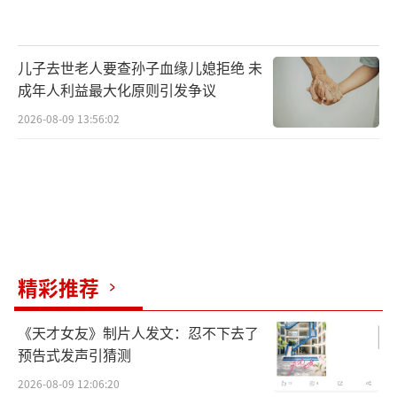
我国曾在2005年至2013年开展了首次全国
土壤污染状况调查，除了这次调查的数据外，
赵英民还公开了一些数据。“农用地环境质量
儿子去世老人要查孙子血缘儿媳拒绝 未
不容乐观。”他说，耕地、林地、草地土壤点
成年人利益最大化原则引发争议
位超标率分别为19.4%、10.0%、10.4%。其
2026-08-09 13:56:02
中，耕地土壤轻微、轻度、中度和重度污染点
位比例分别为13.7%、2.8%、1.8%和1.1%，
主要污染物为镉、镍、铜、砷、汞、铅、滴滴
涕和多环芳烃。
同时，典型地块及周边土壤污染较为突
精彩推荐
出。“在调查的690家重污染企业用地及周边的
5846个土壤点位中，超标点位占36.3%；在81
《天才女友》制片人发文：忍不下去了
预告式发声引猜测
块工业废弃地的775个土壤点位中，超标点位占
2026-08-09 12:06:20
34.9%；在146家工业园区的2523个土壤点位