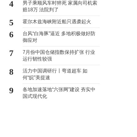
4
男子乘顺风车时猝死 家属向司机索
赔18万 法院判了
5
霍尔木兹海峡附近船只遇袭起火
6
台风“白海豚”逼近 多地积极做好防
御应对
7
7月份中国仓储指数保持扩张 行业
运行韧性较强
8
活力中国调研行丨弯道超车 如
何“皖”美提速
9
各地加速落地“六张网”建设 夯实中
国式现代化