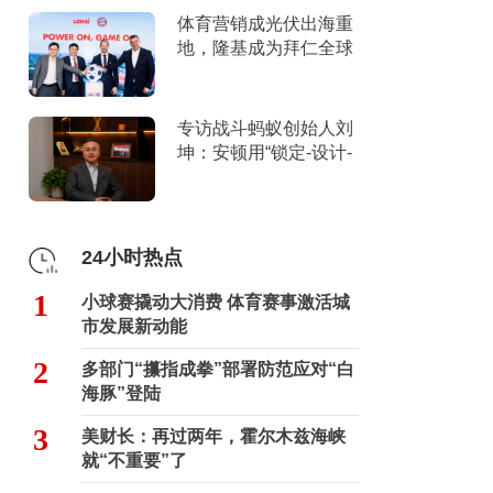
体育营销成光伏出海重
地，隆基成为拜仁全球
官方合作伙伴
专访战斗蚂蚁创始人刘
坤：安顿用“锁定-设计-
击穿”跑出10倍增长
24小时热点
1
小球赛撬动大消费 体育赛事激活城
市发展新动能
2
多部门“攥指成拳”部署防范应对“白
海豚”登陆
3
美财长：再过两年，霍尔木兹海峡
就“不重要”了