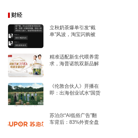
财经
立秋奶茶爆单引发“截
单”风波，淘宝闪购被
指“优先拿友商订
单”、“专挑贵的拿”
精准适配新生代喂养需
求，海普诺凯双新品解
锁育儿新选择！
《伦敦合伙人》开播在
即：出海创业试水“国货
集群”模式，带动入境消
费反向种草
苏泊尔“AI低俗广告”翻
车背后：83%外资全盘
掌控，陷入流量内卷、
质量频发的负循环