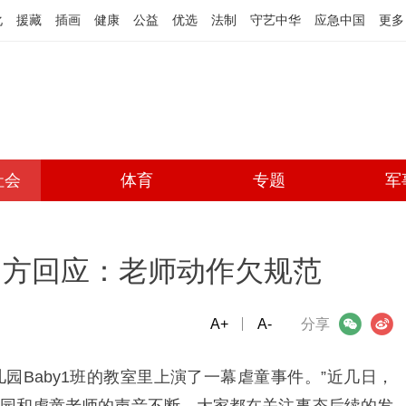
化
援藏
插画
健康
公益
优选
法制
守艺中华
应急中国
更多
社会
体育
专题
军
官方回应：老师动作欠规范
A+
微信
A-
微博
分享
儿园Baby1班的教室里上演了一幕虐童事件。”近几日，