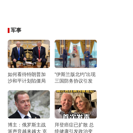
军事
如何看待特朗普加
“伊斯兰版北约”出现
沙和平计划陷僵局
三国防务协议引发
双方互不相让
关注
博主：俄罗斯主战
拜登癌症已扩散 总
派声音越来越大 克
统健康引发政治变