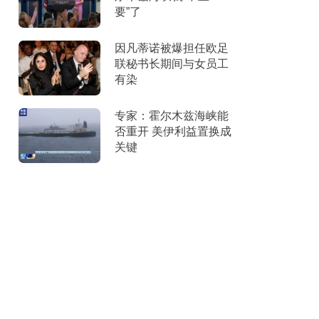
要”了
因凡蒂诺被爆担任欧足
联秘书长期间与女员工
有染
专家：霍尔木兹海峡能
否重开 美伊利益置换成
关键