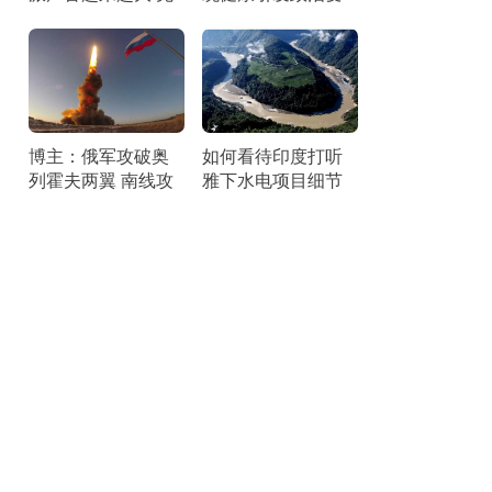
宫内外压力剧增
局
博主：俄军攻破奥
如何看待印度打听
列霍夫两翼 南线攻
雅下水电项目细节
势达高峰
刺探情报引发争议